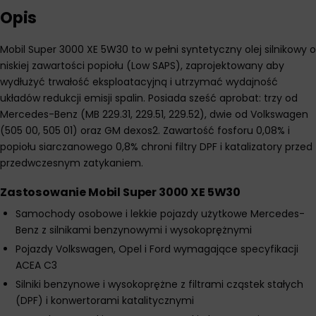
Opis
Mobil Super 3000 XE 5W30 to w pełni syntetyczny olej silnikowy o
niskiej zawartości popiołu (Low SAPS), zaprojektowany aby
wydłużyć trwałość eksploatacyjną i utrzymać wydajność
układów redukcji emisji spalin. Posiada sześć aprobat: trzy od
Mercedes-Benz (MB 229.31, 229.51, 229.52), dwie od Volkswagen
(505 00, 505 01) oraz GM dexos2. Zawartość fosforu 0,08% i
popiołu siarczanowego 0,8% chroni filtry DPF i katalizatory przed
przedwczesnym zatykaniem.
Zastosowanie Mobil Super 3000 XE 5W30
Samochody osobowe i lekkie pojazdy użytkowe Mercedes-
Benz z silnikami benzynowymi i wysokoprężnymi
Pojazdy Volkswagen, Opel i Ford wymagające specyfikacji
ACEA C3
Silniki benzynowe i wysokoprężne z filtrami cząstek stałych
(DPF) i konwertorami katalitycznymi