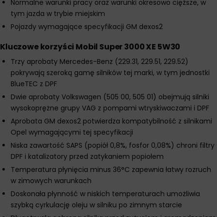
Normalne warunki pracy oraz warunki okresowo cięższe, w
tym jazda w trybie miejskim
Pojazdy wymagające specyfikacji GM dexos2
Kluczowe korzyści Mobil Super 3000 XE 5W30
Trzy aprobaty Mercedes-Benz (229.31, 229.51, 229.52)
pokrywają szeroką gamę silników tej marki, w tym jednostki
BlueTEC z DPF
Dwie aprobaty Volkswagen (505 00, 505 01) obejmują silniki
wysokoprężne grupy VAG z pompami wtryskiwaczami i DPF
Aprobata GM dexos2 potwierdza kompatybilność z silnikami
Opel wymagającymi tej specyfikacji
Niska zawartość SAPS (popiół 0,8%, fosfor 0,08%) chroni filtry
DPF i katalizatory przed zatykaniem popiołem
Temperatura płynięcia minus 36°C zapewnia łatwy rozruch
w zimowych warunkach
Doskonała płynność w niskich temperaturach umożliwia
szybką cyrkulację oleju w silniku po zimnym starcie