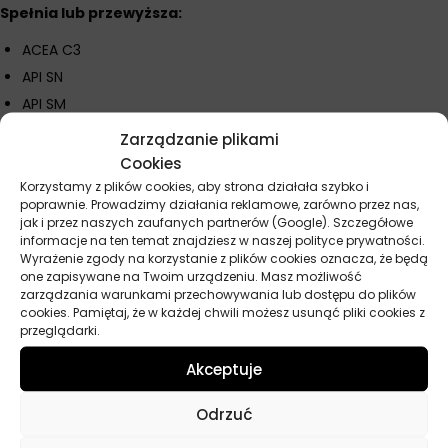
Spełnia lub przewyższa:
ACEA C3
API SN
API SM
API SL
Zarządzanie plikami
Cookies
Parametry techniczne
Korzystamy z plików cookies, aby strona działała szybko i
Klasa lepkości: SAE 5W30
poprawnie. Prowadzimy działania reklamowe, zarówno przez nas,
jak i przez naszych zaufanych partnerów (Google). Szczegółowe
Gęstość w temp. 15°C: 0,85 g/ml
informacje na ten temat znajdziesz w naszej polityce prywatności.
Lepkość kinematyczna w temp. 40°C: 68 mm²/s
Wyrażenie zgody na korzystanie z plików cookies oznacza, że będą
one zapisywane na Twoim urządzeniu. Masz możliwość
Lepkość kinematyczna w temp. 100°C: 11,9 mm²/s
zarządzania warunkami przechowywania lub dostępu do plików
Temperatura płynięcia: minus 36°C
cookies. Pamiętaj, że w każdej chwili możesz usunąć pliki cookies z
przeglądarki.
Temperatura zapłonu (COC): 230°C
Popiół siarczanowy: 0,8%
Akceptuje
Fosfor: 0,08%
Odrzuć