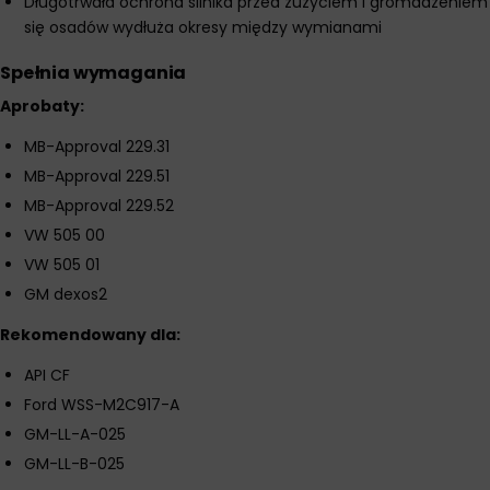
Długotrwała ochrona silnika przed zużyciem i gromadzeniem
się osadów wydłuża okresy między wymianami
Spełnia wymagania
Aprobaty:
MB-Approval 229.31
MB-Approval 229.51
MB-Approval 229.52
VW 505 00
VW 505 01
GM dexos2
Rekomendowany dla:
API CF
Ford WSS-M2C917-A
GM-LL-A-025
GM-LL-B-025