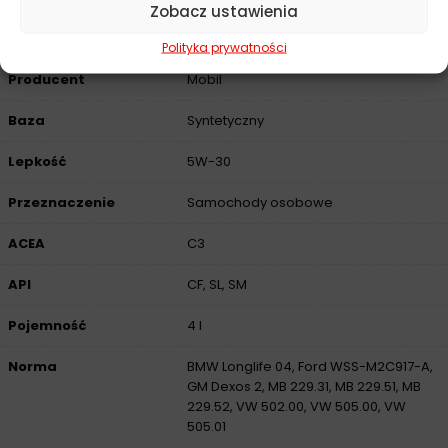
Zobacz ustawienia
Parametry techniczne
Polityka prywatności
Producent
Mobil
Baza
Syntetyczny
Lepkość
5W-30
Przeznaczenie
Samochody osobowe
ACEA
C3
API
CF, SL, SM
Pojemność
4 l
Norma
BMW Longlife 04, Ford WSS-M2C917-A,
GM Dexos 2, MB 229.31, MB 229.51, MB
229.52, VW 502.00, VW 505.00, VW
505.01