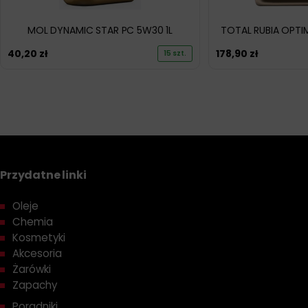
MOL DYNAMIC STAR PC 5W30 1L
TOTAL RUBIA OPTI
40,20
zł
178,90
zł
15 szt.
Przydatne linki
Oleje
Chemia
Kosmetyki
Akcesoria
Żarówki
Zapachy
Poradniki