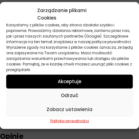
Zarządzanie plikami
Parametry techniczne
Cookies
Korzystamy z plików cookies, aby strona działała szybko i
poprawnie. Prowadzimy działania reklamowe, zarówno przez nas,
Producent
Elf
jak i przez naszych zaufanych partnerów (Google). Szczegółowe
informacje na ten temat znajdziesz w naszej polityce prywatności.
Baza
Syntetyczny
Wyrażenie zgody na korzystanie z plików cookies oznacza, że będą
one zapisywane na Twoim urządzeniu. Masz możliwość
Lepkość
5W-30
zarządzania warunkami przechowywania lub dostępu do plików
cookies. Pamiętaj, że w każdej chwili możesz usunąć pliki cookies z
przeglądarki.
Przeznaczenie
Samochody osobowe
Akceptuje
ACEA
C4
Odrzuć
Norma
RN 0720
Pojemność
1 l
Zobacz ustawienia
Polityka prywatności
Opinie