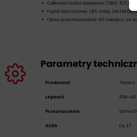
Całkowita liczba zasadowa (TBN): 15,5 m
Popiół siarczanowy: 1,8% masy (ASTM D87
Okres przechowywania: 60 miesięcy od d
Parametry technicz
Producent
Texaco
Lepkość
10W-40
Przeznaczenie
Samoch
ACEA
E4, E7