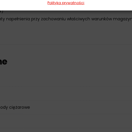
g KOH/g (ASTM D2896)
Polityka prywatności
4)
aty napełnienia przy zachowaniu właściwych warunków magazyn
ne
ody ciężarowe