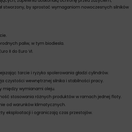
iających, zapewnia doskonałą ochronę przed zużyciem,
stał stworzony, by sprostać wymaganiom nowoczesnych silników
cie.
rodnych paliw, w tym biodiesla.
o II do Euro VI.
ając tarcie i ryzyko spolerowania gładzi cylindrów.
zystości wewnętrznej silnika i stabilności pracy.
sy między wymianami oleju.
zność stosowania różnych produktów w ramach jednej floty.
żnie od warunków klimatycznych.
 eksploatacji i ograniczają czas przestojów.