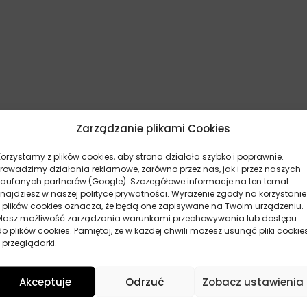
Zarządzanie plikami Cookies
Korzystamy z plików cookies, aby strona działała szybko i poprawnie.
Prowadzimy działania reklamowe, zarówno przez nas, jak i przez naszych
zaufanych partnerów (Google). Szczegółowe informacje na ten temat
znajdziesz w naszej polityce prywatności. Wyrażenie zgody na korzystanie
z plików cookies oznacza, że będą one zapisywane na Twoim urządzeniu.
Masz możliwość zarządzania warunkami przechowywania lub dostępu
/s (ASTM D445)
do plików cookies. Pamiętaj, że w każdej chwili możesz usunąć pliki cookie
/s (ASTM D445)
 przeglądarki.
50)
Akceptuje
Odrzuć
Zobacz ustawienia