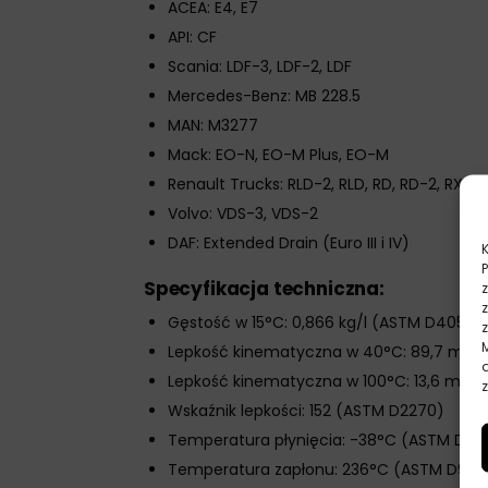
ACEA: E4, E7
API: CF
Scania: LDF-3, LDF-2, LDF
Mercedes-Benz: MB 228.5
MAN: M3277
Mack: EO-N, EO-M Plus, EO-M
Renault Trucks: RLD-2, RLD, RD, RD-2, RXD
Volvo: VDS-3, VDS-2
DAF: Extended Drain (Euro III i IV)
Specyfikacja techniczna:
Gęstość w 15°C: 0,866 kg/l (ASTM D4052)
Lepkość kinematyczna w 40°C: 89,7 mm²
Lepkość kinematyczna w 100°C: 13,6 mm²
z
Wskaźnik lepkości: 152 (ASTM D2270)
Temperatura płynięcia: -38°C (ASTM D59
Temperatura zapłonu: 236°C (ASTM D92)