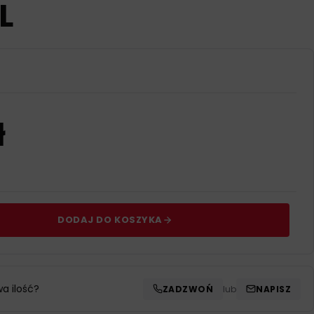
L
ł
DODAJ DO KOSZYKA
wa ilość?
ZADZWOŃ
lub
NAPISZ