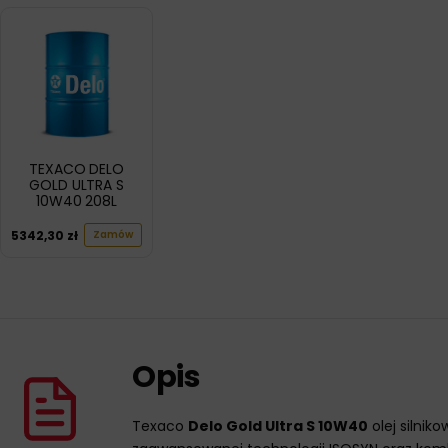
TEXACO DELO
GOLD ULTRA S
10W40 208L
5342,30
zł
Zamów
Opis
Texaco
Delo Gold Ultra S 10W40
olej silnik