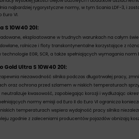
inacji wysokiej jakości olejów bazowych i dodatków uszlachetn
nia najbardziej rygorystyczne normy, w tym Scania LDF-3, i zo
 Euro VI.
a S 10W40 20l:
doładowane, eksploatowane w trudnych warunkach na całym świe
wlane, rolnicze i floty transkontynentalne korzystające z różno
technologie EGR, SCR, a także spełniających wymagania norm Eur
 Gold Ultra S 10W40 20l:
wnia niezawodność silnika podczas długotrwałej pracy, zmniejsz
 oraz ochrona przed szlamem w niskich temperaturach sprzyja c
neutralizuje kwasowość, zapobiegając korozji i wydłużając okre
łniających normy emisji od Euro II do Euro VI ogranicza koniec
iskich temperaturach wspiera wydajność pracy silnika niezale
ju zgodnie z zaleceniami producentów pojazdów obniżają koszty