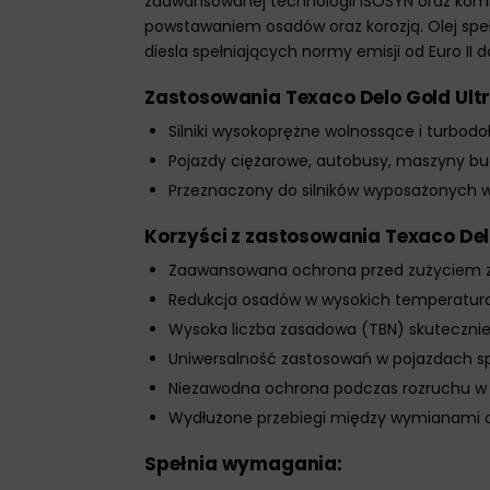
zaawansowanej technologii ISOSYN oraz komb
powstawaniem osadów oraz korozją. Olej speł
diesla spełniających normy emisji od Euro II do
Zastosowania Texaco Delo Gold Ultr
Silniki wysokoprężne wolnossące i turbo
Pojazdy ciężarowe, autobusy, maszyny budo
Przeznaczony do silników wyposażonych w 
Korzyści z zastosowania Texaco Delo
Zaawansowana ochrona przed zużyciem zape
Redukcja osadów w wysokich temperaturach
Wysoka liczba zasadowa (TBN) skutecznie 
Uniwersalność zastosowań w pojazdach spe
Niezawodna ochrona podczas rozruchu w n
Wydłużone przebiegi między wymianami ole
Spełnia wymagania: