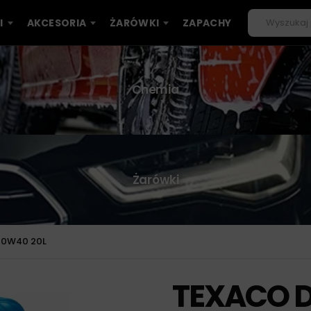
I
AKCESORIA
ŻARÓWKI
ZAPACHY
Chemia
Żarówki
10W40 20L
TEXACO D