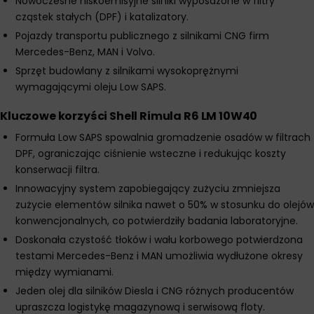
Nowoczesne niskoemisyjne silniki wyposażone w filtry
cząstek stałych (DPF) i katalizatory.
Pojazdy transportu publicznego z silnikami CNG firm
Mercedes-Benz, MAN i Volvo.
Sprzęt budowlany z silnikami wysokoprężnymi
wymagającymi oleju Low SAPS.
Kluczowe korzyści Shell Rimula R6 LM 10W40
Formuła Low SAPS spowalnia gromadzenie osadów w filtrach
DPF, ograniczając ciśnienie wsteczne i redukując koszty
konserwacji filtra.
Innowacyjny system zapobiegający zużyciu zmniejsza
zużycie elementów silnika nawet o 50% w stosunku do olejów
konwencjonalnych, co potwierdziły badania laboratoryjne.
Doskonała czystość tłoków i wału korbowego potwierdzona
testami Mercedes-Benz i MAN umożliwia wydłużone okresy
między wymianami.
Jeden olej dla silników Diesla i CNG różnych producentów
upraszcza logistykę magazynową i serwisową floty.