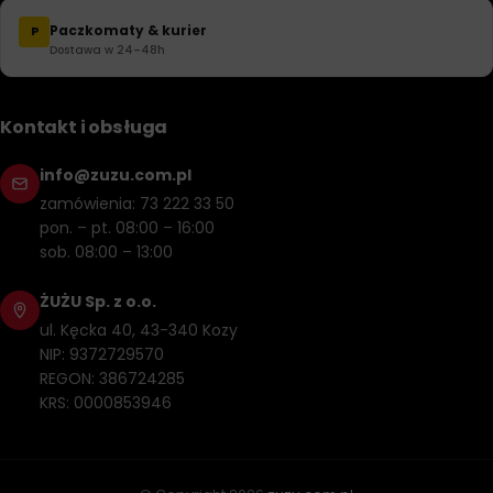
Paczkomaty & kurier
P
Dostawa w 24–48h
Kontakt i obsługa
info@zuzu.com.pl
zamówienia: 73 222 33 50
pon. – pt. 08:00 – 16:00
sob. 08:00 – 13:00
ŻUŻU Sp. z o.o.
ul. Kęcka 40, 43-340 Kozy
NIP: 9372729570
REGON: 386724285
KRS: 0000853946