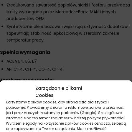
Zredukowana zawartość popiołów, siarki i fosforu przekracza
limity wymagane przez Mercedes-Benz, MAN i innych
producentów OEM.
Syntetyczne oleje bazowe zwiększają aktywność dodatków i
zapewniają stabilność lepkościową w szerokim zakresie
temperatur pracy.
Spełnia wymagania
ACEA E4, E6, E7
API CI-4, CH-4, CG-4, CF-4
Aprobaty producentów:
Zarządzanie plikami
MB-Approval 228.51, 226.9
Cookies
MAN 3477, 3271-1
Korzystamy z plików cookies, aby strona działała szybko i
Volvo CNG, VDS-2
poprawnie. Prowadzimy działania reklamowe, zarówno przez nas,
jak i przez naszych zaufanych partnerów (Google). Szczegółowe
Renault Trucks RD-2
informacje na ten temat znajdziesz w naszej polityce prywatności.
Cummins CES 20077
Wyrażenie zgody na korzystanie z plików cookies oznacza, że będą
one zapisywane na Twoim urządzeniu. Masz możliwość
Mack EO-M+