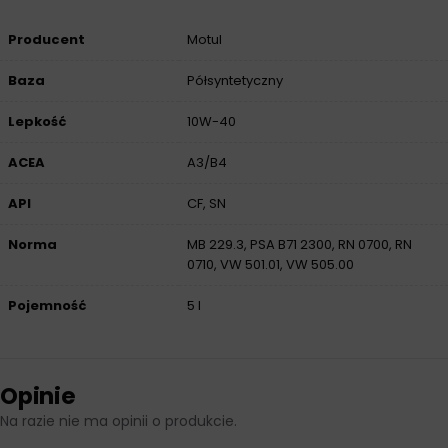
Producent
Motul
Baza
Półsyntetyczny
Lepkość
10W-40
ACEA
A3/B4
API
CF, SN
Norma
MB 229.3, PSA B71 2300, RN 0700, RN
0710, VW 501.01, VW 505.00
Pojemność
5 l
Opinie
Na razie nie ma opinii o produkcie.