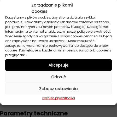
VW 501 01 / 505 00
Zarządzanie plikami
Cookies
PSA B71 2300
Korzystamy z plików cookies, aby strona działała szybko i
Parametry techniczne
poprawnie. Prowadzimy działania reklamowe, zarówno przez nas,
jak i przez naszych zaufanych partnerów (Google). Szczegółowe
Klasa lepkości SAE J 300 10W40
informacje na ten temat znajdziesz w naszej polityce prywatności.
Wyrażenie zgody na korzystanie z plików cookies oznacza, że będą
Gęstość w temperaturze 20 stopni Celsjusza 0,862 g cm3
one zapisywane na Twoim urządzeniu. Masz możliwość
Lepkość kinematyczna w temperaturze 40 stopni Celsjusza
zarządzania warunkami przechowywania lub dostępu do plików
cookies. Pamiętaj, że w każdej chwili możesz usunąć pliki cookies z
102,5 mm² s
przeglądarki.
Lepkość kinematyczna w temperaturze 100 stopni Celsjusza
15,0 mm² s
Akceptuje
Wskaźnik lepkości 153
Odrzuć
Temperatura zapłonu 228 stopni Celsjusza
Temperatura płynięcia minus 36 stopni Celsjusza
Zobacz ustawienia
Liczba zasadowa TBN 10,4 mg KOH g
Polityka prywatności
Parametry techniczne