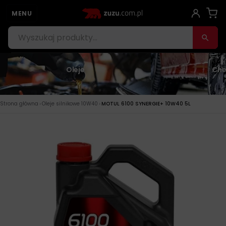
MENU
Oleje
Che
›
›
Strona główna
Oleje silnikowe 10W40
MOTUL 6100 SYNERGIE+ 10W40 5L