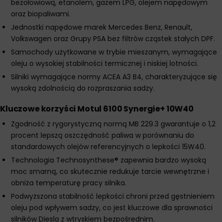
bezołowiową, etanolem, gazem LPG, olejem napędowym
oraz biopaliwami.
Jednostki napędowe marek Mercedes Benz, Renault,
Volkswagen oraz Grupy PSA bez filtrów cząstek stałych DPF.
Samochody użytkowane w trybie mieszanym, wymagające
oleju o wysokiej stabilności termicznej i niskiej lotności.
Silniki wymagające normy ACEA A3 B4, charakteryzujące się
wysoką zdolnością do rozpraszania sadzy.
Kluczowe korzyści Motul 6100 Synergie+ 10W40
Zgodność z rygorystyczną normą MB 229.3 gwarantuje o 1,2
procent lepszą oszczędność paliwa w porównaniu do
standardowych olejów referencyjnych o lepkości 15W40.
Technologia Technosynthese® zapewnia bardzo wysoką
moc smarną, co skutecznie redukuje tarcie wewnętrzne i
obniża temperaturę pracy silnika.
Podwyższona stabilność lepkości chroni przed gęstnieniem
oleju pod wpływem sadzy, co jest kluczowe dla sprawności
silników Diesla z wtryskiem bezpośrednim.