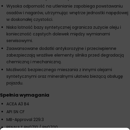
Wysoka odporność na utlenianie zapobiega powstawaniu
osadów i nagarów, utrzymując wnętrze jednostki napędowej
w doskonałej czystości.
Niska lotność bazy syntetycznej ogranicza zużycie oleju i
konieczność częstych dolewek między wymianami
serwisowymi.
Zaawansowane dodatki antykorozyjne i przeciwpienne
zabezpieczają wrażliwe elementy silnika przed degradacją
chemiczną i mechaniczną.
Możliwość bezpiecznego mieszania z innymi olejami
syntetycznymi oraz mineralnymi ułatwia bieżącą obsługę
pojazdu.
Spełnia wymagania
ACEA A3 B4
API SN CF
MB-Approval 229.3
RENAULT RN0710 / RN0700