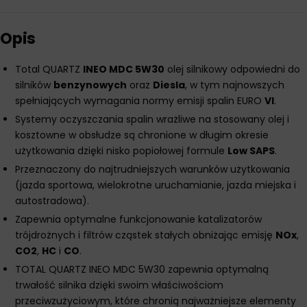
Opis
Total QUARTZ
INEO MDC 5W30
olej silnikowy odpowiedni do
silników
benzynowych
oraz
Diesla
, w tym najnowszych
spełniających wymagania normy emisji spalin EURO
VI
.
Systemy oczyszczania spalin wrażliwe na stosowany olej i
kosztowne w obsłudze są chronione w długim okresie
użytkowania dzięki nisko popiołowej formule
Low SAPS
.
Przeznaczony do najtrudniejszych warunków użytkowania
(jazda sportowa, wielokrotne uruchamianie, jazda miejska i
autostradowa).
Zapewnia optymalne funkcjonowanie katalizatorów
trójdrożnych i filtrów cząstek stałych obniżając emisję
NOx
,
CO2
,
HC
i
CO
.
TOTAL QUARTZ INEO MDC 5W30 zapewnia optymalną
trwałość silnika dzięki swoim właściwościom
przeciwzużyciowym, które chronią najważniejsze elementy