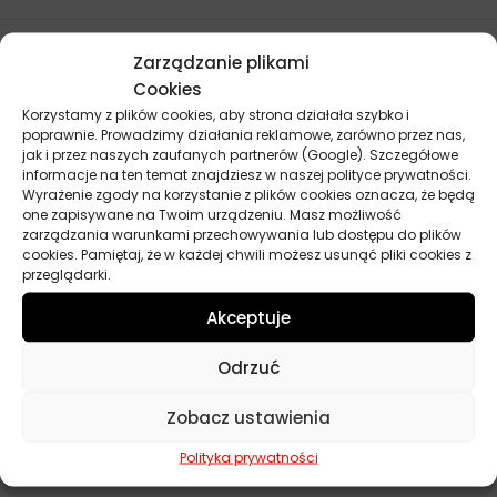
Parametry techniczne
Zarządzanie plikami
Cookies
Korzystamy z plików cookies, aby strona działała szybko i
Producent
Total
poprawnie. Prowadzimy działania reklamowe, zarówno przez nas,
jak i przez naszych zaufanych partnerów (Google). Szczegółowe
Baza
Syntetyczny
informacje na ten temat znajdziesz w naszej polityce prywatności.
Wyrażenie zgody na korzystanie z plików cookies oznacza, że będą
Lepkość
5W-30
one zapisywane na Twoim urządzeniu. Masz możliwość
zarządzania warunkami przechowywania lub dostępu do plików
cookies. Pamiętaj, że w każdej chwili możesz usunąć pliki cookies z
Przeznaczenie
Samochody osobowe
przeglądarki.
API
CF, SN
Akceptuje
ACEA
C2, C3
Odrzuć
Norma
MB 229.6, Opel OV0401547
Zobacz ustawienia
Pojemność
5 l
Polityka prywatności