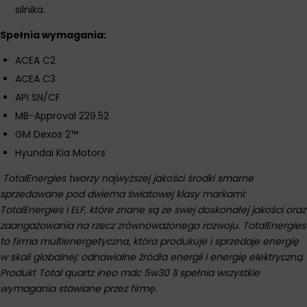
silnika.
Spełnia wymagania:
ACEA C2
ACEA C3
API SN/CF
MB-Approval 229.52
GM Dexos 2™
Hyundai Kia Motors
TotalEnergies tworzy najwyższej jakości środki smarne
sprzedawane pod dwiema światowej klasy markami:
TotalEnergies i ELF, które znane są ze swej doskonałej jakości oraz
zaangażowania na rzecz zrównoważonego rozwoju. TotalEnergies
to firma multienergetyczna, która produkuje i sprzedaje energię
w skali globalnej: odnawialne źródła energii i energię elektryczną.
Produkt Total quartz ineo mdc 5w30 1l spełnia wszystkie
wymagania stawiane przez firmę.