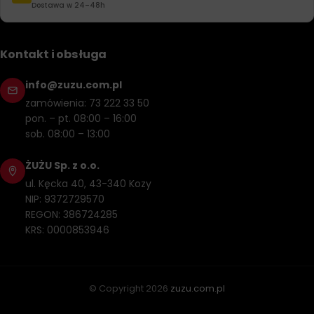
Dostawa w 24–48h
Kontakt i obsługa
info@zuzu.com.pl
zamówienia: 73 222 33 50
pon. – pt. 08:00 – 16:00
sob. 08:00 – 13:00
ŻUŻU Sp. z o.o.
ul. Kęcka 40, 43-340 Kozy
NIP: 9372729570
REGON: 386724285
KRS: 0000853946
© Copyright
2026
zuzu.com.pl