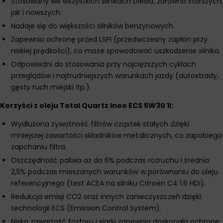
Stosowany we wszystkich silnikach Diesla, zarówno starszych,
jak i nowszych.
Nadaje się do większości silników benzynowych.
Zapewnia ochronę przed LSPI (przedwczesny zapłon przy
niskiej prędkości), co może spowodować uszkodzenie silnika.
Odpowiedni do stosowania przy najcięższych cyklach
przeglądów i najtrudniejszych warunkach jazdy (autostrady,
gęsty ruch miejski itp.).
Korzyści z oleju Total Quartz Ineo ECS 5W30 1l:
Wydłużona żywotność filtrów cząstek stałych dzięki
mniejszej zawartości składników metalicznych, co zapobiega
zapchaniu filtra.
Oszczędność paliwa aż do 6% podczas rozruchu i średnio
2,5% podczas mieszanych warunków w porównaniu do oleju
referencyjnego (test ACEA na silniku Citroën C4 1.6 HDi).
Redukcja emisji CO2 oraz innych zanieczyszczeń dzięki
technologii ECS (Emission Control System).
Niska zawartość fosforu i siarki zapewnia doskonałą ochronę