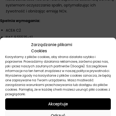
systemom oczyszczania spalin, optymalizując ich
żywotność i obniżając emisję NOx.
Spełnia wymagania:
ACEA C2
FIAT 9.55535-S1
PSA B71 2290
Zarządzanie plikami
Cookies
IVECO 18-1811 SC1
Korzystamy z plików cookies, aby strona działała szybko i
Odpowiedni dla: TOYOTA
poprawnie. Prowadzimy działania reklamowe, zarówno przez nas,
jak i przez naszych zaufanych partnerów (Google). Szczegółowe
informacje na ten temat znajdziesz w naszej polityce prywatności.
Wyrażenie zgody na korzystanie z plików cookies oznacza, że będą
Parametry techniczne
one zapisywane na Twoim urządzeniu. Masz możliwość
zarządzania warunkami przechowywania lub dostępu do plików
cookies. Pamiętaj, że w każdej chwili możesz usunąć pliki cookies z
Producent
Total
przeglądarki.
Akceptuje
Baza
Syntetyczny
Lepkość
5W-30
Odrzuć