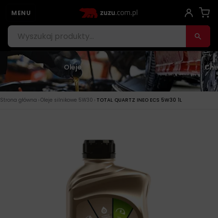
MENU
Oleje
Che
›
›
Strona główna
Oleje silnikowe 5W30
TOTAL QUARTZ INEO ECS 5W30 1L