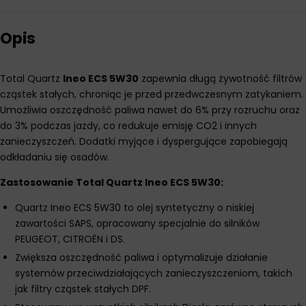
Opis
Total Quartz
Ineo ECS 5W30
zapewnia długą żywotność filtrów
cząstek stałych, chroniąc je przed przedwczesnym zatykaniem.
Umożliwia oszczędność paliwa nawet do 6% przy rozruchu oraz
do 3% podczas jazdy, co redukuje emisję CO2 i innych
zanieczyszczeń. Dodatki myjące i dyspergujące zapobiegają
odkładaniu się osadów.
Zastosowanie Total Quartz Ineo ECS 5W30:
Quartz Ineo ECS 5W30 to olej syntetyczny o niskiej
zawartości SAPS, opracowany specjalnie do silników
PEUGEOT, CITROËN i DS.
Zwiększa oszczędność paliwa i optymalizuje działanie
systemów przeciwdziałających zanieczyszczeniom, takich
jak filtry cząstek stałych DPF.