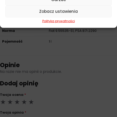
Przeznaczenie
Samochody osobowe
Zobacz ustawienia
ACEA
C2
Polityka prywatności
Norma
Fiat 9.55535-S1, PSA B71 2290
Pojemność
1 l
Opinie
Na razie nie ma opinii o produkcie.
Dodaj opinię
Twoja ocena
*
Twoja opinia
*