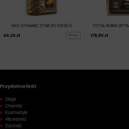
MOL DYNAMIC STAR PC 5W30 1L
TOTAL RUBIA OPTI
40,20
zł
178,90
zł
15 szt.
Przydatne linki
Oleje
Chemia
Kosmetyki
Akcesoria
Żarówki