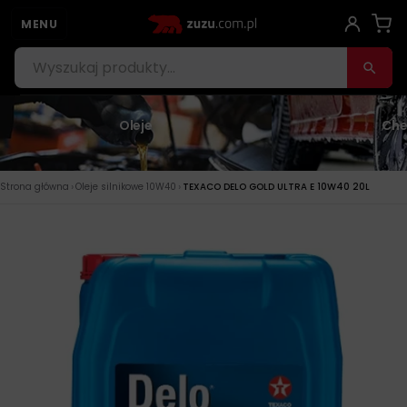
MENU
Oleje
Che
›
›
Strona główna
Oleje silnikowe 10W40
TEXACO DELO GOLD ULTRA E 10W40 20L