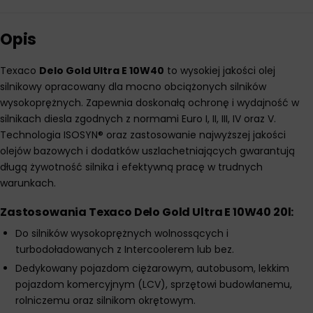
Opis
Texaco
Delo Gold Ultra E 10W40
to wysokiej jakości olej
silnikowy opracowany dla mocno obciążonych silników
wysokoprężnych. Zapewnia doskonałą ochronę i wydajność w
silnikach diesla zgodnych z normami Euro I, II, III, IV oraz V.
Technologia ISOSYN® oraz zastosowanie najwyższej jakości
olejów bazowych i dodatków uszlachetniających gwarantują
długą żywotność silnika i efektywną pracę w trudnych
warunkach.
Zastosowania Texaco Delo Gold Ultra E 10W40 20l:
Do silników wysokoprężnych wolnossących i
turbodoładowanych z Intercoolerem lub bez.
Dedykowany pojazdom ciężarowym, autobusom, lekkim
pojazdom komercyjnym (LCV), sprzętowi budowlanemu,
rolniczemu oraz silnikom okrętowym.