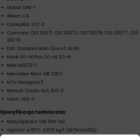
Global: DHD-1
Allison: C4
Caterpillar: ECF-2
Cummins: CES 20071, CES 20072, CES 20076, CES 20077, CES
20078
DAF: Standard drain (Euro 0 do III)
Mack: EO-M Plus, EO-M, EO-N
MAN: M3275-1
Mercedes-Benz: MB 228.3
MTU: Kategoria 2
Renault Trucks: RLD, RLD-2
Volvo: VDS-3
Specyfikacja techniczna:
Klasa lepkości: SAE 10W-40
Gęstość w 15°C: 0,870 kg/l (ASTM D4052)
Lepkość kinematyczna w 40°C: 100,7 mm²/s (ASTM D445)