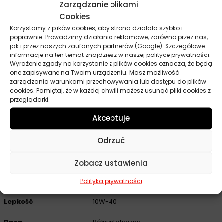
Zarządzanie plikami
Lepkość kinematyczna w 100°C: 14,9 mm²/s (ASTM D445)
Cookies
Wskaźnik lepkości: 155 (ASTM D2270)
Korzystamy z plików cookies, aby strona działała szybko i
poprawnie. Prowadzimy działania reklamowe, zarówno przez nas,
Temperatura płynięcia: -43°C (ASTM D5950)
jak i przez naszych zaufanych partnerów (Google). Szczegółowe
Temperatura zapłonu: 224°C (ASTM D92)
informacje na ten temat znajdziesz w naszej polityce prywatności.
Wyrażenie zgody na korzystanie z plików cookies oznacza, że będą
Całkowita liczba zasadowa (TBN): 10,5 mg KOH/g (ASTM
one zapisywane na Twoim urządzeniu. Masz możliwość
D2896)
zarządzania warunkami przechowywania lub dostępu do plików
Popiół siarczanowy: 1,5% masy (ASTM D874)
cookies. Pamiętaj, że w każdej chwili możesz usunąć pliki cookies z
przeglądarki.
Okres przechowywania: 60 miesięcy od daty napełnienia
przy właściwych warunkach magazynowania​.
Akceptuje
Odrzuć
Parametry techniczne
Zobacz ustawienia
Producent
Polityka prywatności
Texaco
Lepkość
10W-40
Baza
Półsyntetyczny