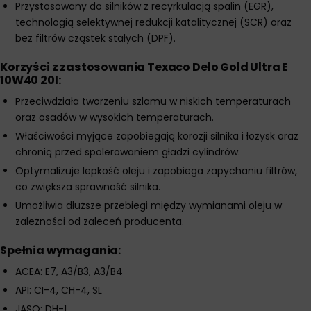
Przystosowany do silników z recyrkulacją spalin (EGR),
technologią selektywnej redukcji katalitycznej (SCR) oraz
bez filtrów cząstek stałych (DPF).
Korzyści z zastosowania Texaco Delo Gold Ultra E
10W40 20l:
Przeciwdziała tworzeniu szlamu w niskich temperaturach
oraz osadów w wysokich temperaturach.
Właściwości myjące zapobiegają korozji silnika i łożysk oraz
chronią przed spolerowaniem gładzi cylindrów.
Optymalizuje lepkość oleju i zapobiega zapychaniu filtrów,
co zwiększa sprawność silnika.
Umożliwia dłuższe przebiegi między wymianami oleju w
zależności od zaleceń producenta.
Spełnia wymagania:
ACEA: E7, A3/B3, A3/B4
API: CI-4, CH-4, SL
JASO: DH-1