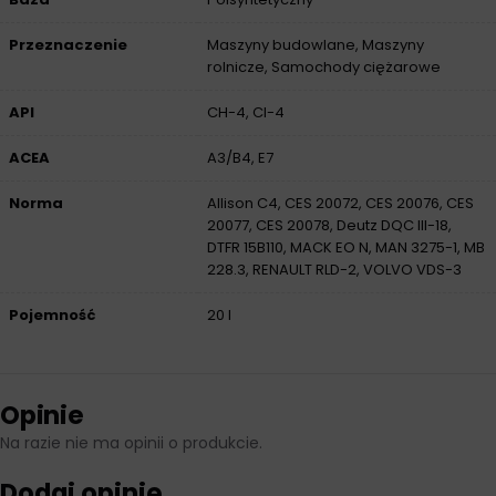
Przeznaczenie
Maszyny budowlane, Maszyny
rolnicze, Samochody ciężarowe
API
CH-4, CI-4
ACEA
A3/B4, E7
Norma
Allison C4, CES 20072, CES 20076, CES
20077, CES 20078, Deutz DQC III-18,
DTFR 15B110, MACK EO N, MAN 3275-1, MB
228.3, RENAULT RLD-2, VOLVO VDS-3
Pojemność
20 l
Opinie
Na razie nie ma opinii o produkcie.
Dodaj opinię