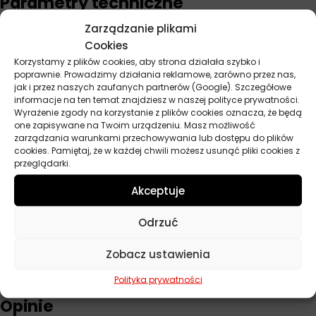
Parametry techniczne
Zarządzanie plikami
Producent
Qualitium
Cookies
Korzystamy z plików cookies, aby strona działała szybko i
Baza
Syntetyczny
poprawnie. Prowadzimy działania reklamowe, zarówno przez nas,
jak i przez naszych zaufanych partnerów (Google). Szczegółowe
Lepkość
5W-30
informacje na ten temat znajdziesz w naszej polityce prywatności.
Wyrażenie zgody na korzystanie z plików cookies oznacza, że będą
one zapisywane na Twoim urządzeniu. Masz możliwość
ACEA
C3
zarządzania warunkami przechowywania lub dostępu do plików
cookies. Pamiętaj, że w każdej chwili możesz usunąć pliki cookies z
API
CF, SM, SN
przeglądarki.
Norma
BMW Longlife 04, GM Dexos 2, MB
Akceptuje
229.31, MB 229.51, Porsche C30, VW
504.00, VW 507.00
Odrzuć
Pojemność
5 l
Zobacz ustawienia
Polityka prywatności
Opinie