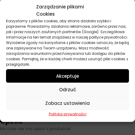
wymagających klientów.
Zarządzanie plikami
Cookies
Korzystamy z plików cookies, aby strona działała szybko i
Parametry techniczne
poprawnie. Prowadzimy działania reklamowe, zarówno przez nas,
jak i przez naszych zaufanych partnerów (Google). Szczegółowe
informacje na ten temat znajdziesz w naszej polityce prywatności.
Wyrażenie zgody na korzystanie z plików cookies oznacza, że będą
Producent
Orlen
one zapisywane na Twoim urządzeniu. Masz możliwość
zarządzania warunkami przechowywania lub dostępu do plików
Baza
Półsyntetyczny
cookies. Pamiętaj, że w każdej chwili możesz usunąć pliki cookies z
przeglądarki.
Lepkość
10W-40
Akceptuje
API
SL
Odrzuć
Pojemność
4 l
Zobacz ustawienia
Polityka prywatności
Opinie
Na razie nie ma opinii o produkcie.