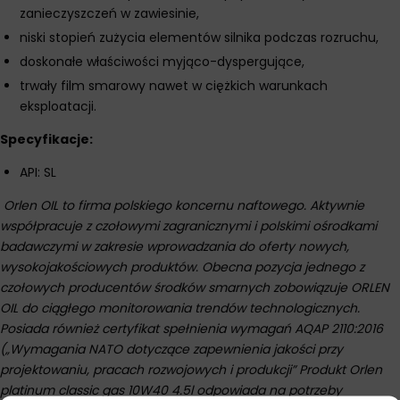
zanieczyszczeń w zawiesinie,
niski stopień zużycia elementów silnika podczas rozruchu,
doskonałe właściwości myjąco-dyspergujące,
trwały film smarowy nawet w ciężkich warunkach
eksploatacji.
Specyfikacje:
API: SL
Orlen OIL to firma polskiego koncernu naftowego. Aktywnie
współpracuje z czołowymi zagranicznymi i polskimi ośrodkami
badawczymi w zakresie wprowadzania do oferty nowych,
wysokojakościowych produktów. Obecna pozycja jednego z
czołowych producentów środków smarnych zobowiązuje ORLEN
OIL do ciągłego monitorowania trendów technologicznych.
Posiada również certyfikat spełnienia wymagań AQAP 2110:2016
(„Wymagania NATO dotyczące zapewnienia jakości przy
projektowaniu, pracach rozwojowych i produkcji” Produkt Orlen
platinum classic gas 10W40 4.5l odpowiada na potrzeby