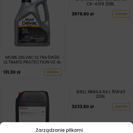
CK-4/E9 208L
3979,60
zł
Zamów
MOBIL DELVAC ULTRA 5W30
ULTIMATE PROTECTION V2 4L
131,30
zł
Zamów
SHELL RIMULA R4 L 15W40
209L
3233,60
zł
Zamów
Zarządzanie plikami