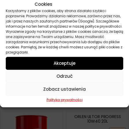
Cookies
Korzystamy z plików cookies, aby strona działała szybko i
poprawnie. Prowadzimy działania reklamowe, zarówno przez nas,
CASTROL VECTON 15W40
CK-4/E9 20L
jak i przez naszych zaufanych partnerów (Google). Szczegółowe
informacje na ten temat znajdziesz w naszej polityce prywatności.
418,60
zł
Zamów
Wyrażenie zgody na korzystanie z plików cookies oznacza, że będą
one zapisywane na Twoim urządzeniu. Masz możliwość
zarządzania warunkami przechowywania lub dostępu do plików
cookies. Pamiętaj, że w każdej chwili możesz usunąć pliki cookies z
SHELL RIMULA R4 L 15W40 20L
SHELL RIMULA R4 L 15W40 55L
przeglądarki.
368,00
zł
1082,40
zł
Zamów
Zamów
Akceptuje
Odrzuć
SHELL RIMULA R4 L 15W40 5L
MOBIL DELVAC ULTRA 5W30
ULTIMATE PROTECTION V2
20L
81,10
zł
Zobacz ustawienia
Zamów
690,20
zł
Zamów
Polityka prywatności
ORLEN ULTOR PROGRESS
10W40 20L