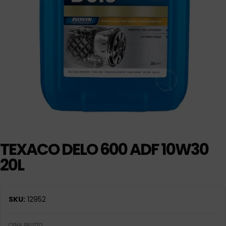
TEXACO DELO 600 ADF 10W30
20L
SKU:
12952
CENA BRUTTO