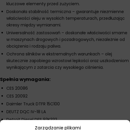
kluczowe elementy przed zużyciem.
Doskonała stabilność termiczna – gwarantuje niezmienne
właściwości oleju w wysokich temperaturach, przedłużając
okresy między wymianami.
Uniwersalność zastosowań – doskonałe właściwości smarne
w maszynach drogowych i pozadrogowych, niezależnie od
obciążenia i rodzaju paliwa.
Ochrona silników w ekstremalnych warunkach – olej
skutecznie zapobiega wzrostowi lepkości oraz uszkodzeniom
wynikającym z zatarcia czy wysokiego ciśnienia.
Spełnia wymagania:
CES 20086
CES 20092
Daimler Truck DTFR 15C100
DEUTZ DQC IV-18 LA
Detroit Diesel DFS 93K222
Mack EOS-4.5
Zarządzanie plikami