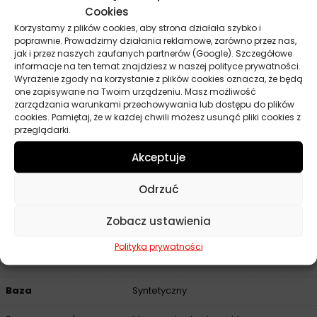
Cookies
MAN M3775
Korzystamy z plików cookies, aby strona działała szybko i
Renault RLD-3
poprawnie. Prowadzimy działania reklamowe, zarówno przez nas,
Volvo VDS-4.5
jak i przez naszych zaufanych partnerów (Google). Szczegółowe
informacje na ten temat znajdziesz w naszej polityce prywatności.
ACEA E6, E8, E9, E11
Wyrażenie zgody na korzystanie z plików cookies oznacza, że będą
API CK-4, CJ-4, CI-4 Plus, CI-4, CH-4
one zapisywane na Twoim urządzeniu. Masz możliwość
zarządzania warunkami przechowywania lub dostępu do plików
Caterpillar ECF-3
cookies. Pamiętaj, że w każdej chwili możesz usunąć pliki cookies z
Mack EO-O Premium Plus, EO-N, EO-M Plus, EO-M
przeglądarki.
Renault RLD-2, RLD
Akceptuje
Volvo VDS-4, VDS-3
Odrzuć
Parametry techniczne
Zobacz ustawienia
Polityka prywatności
Producent
Texaco
Baza
Syntetyczny