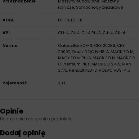
Przeznaczenie
Maszyny budowlane, Maszyny
rolnicze, Samochody ciężarowe
ACEA
E6, E8, E9, E11
API
CH-4, CI-4, CI-4 PLUS, CJ-4, CK-4
Norma
Caterpillar ECF-3, CES 20086, CES
20092, Deutz DQC IV-18LA, MACK EO M,
MACK EO M PLUS, MACK EO N, MACK EO
O Premium Plus, MACK EO S 4.5, MAN
3775, Renault RLD-3, VOLVO VDS-4.5
Pojemność
20 l
Opinie
Na razie nie ma opinii o produkcie.
Dodaj opinię