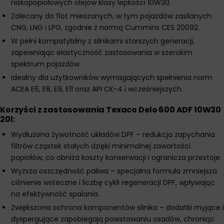
niskopopiołowych olejów klasy lepkości 10W30.
Zalecany do flot mieszanych, w tym pojazdów zasilanych
CNG, LNG i LPG, zgodnie z normą Cummins CES 20092.
W pełni kompatybilny z silnikami starszych generacji,
zapewniając elastyczność zastosowania w szerokim
spektrum pojazdów.
Idealny dla użytkowników wymagających spełnienia norm
ACEA E6, E8, E9, E11 oraz API CK-4 i wcześniejszych.
Korzyści z zastosowania Texaco Delo 600 ADF 10W30
20l:
Wydłużona żywotność układów DPF – redukcja zapychania
filtrów cząstek stałych dzięki minimalnej zawartości
popiołów, co obniża koszty konserwacji i ogranicza przestoje.
Wyższa oszczędność paliwa – specjalna formuła zmniejsza
ciśnienie wsteczne i liczbę cykli regeneracji DPF, wpływając
na efektywność spalania.
Zwiększona ochrona komponentów silnika – dodatki myjące i
dyspergujące zapobiegają powstawaniu osadów, chroniąc