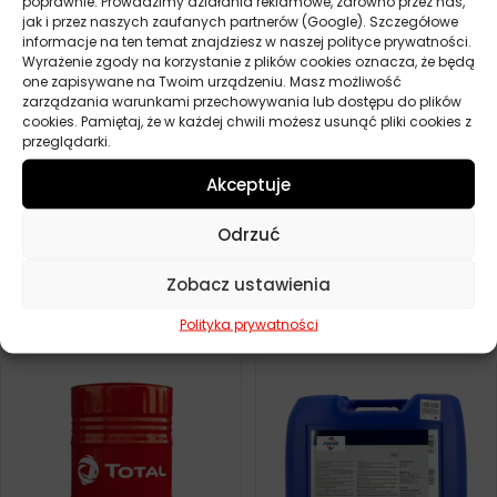
poprawnie. Prowadzimy działania reklamowe, zarówno przez nas,
jak i przez naszych zaufanych partnerów (Google). Szczegółowe
informacje na ten temat znajdziesz w naszej polityce prywatności.
Wyrażenie zgody na korzystanie z plików cookies oznacza, że będą
one zapisywane na Twoim urządzeniu. Masz możliwość
zarządzania warunkami przechowywania lub dostępu do plików
cookies. Pamiętaj, że w każdej chwili możesz usunąć pliki cookies z
przeglądarki.
Akceptuje
Odrzuć
TOTAL RUBIA TIR 7400
TOTAL RUBIA TIR 7400
15W40 60L
15W40 208L
Zobacz ustawienia
1000,70
zł
3896,90
zł
0 szt.
0 szt.
Polityka prywatności