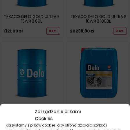
TEXACO DELO GOLD ULTRA E
TEXACO DELO GOLD ULTRA E
15W40 60L
10W40 1000L
1321,00
zł
20238,90
zł
0 szt.
0 szt.
TEXACO DELO GOLD ULTRA E
TEXACO DELO GOLD ULTRA E
Zarządzanie plikami
10W40 208L
10W40 20L
Cookies
4075,50
zł
440,40
zł
0 szt.
0 szt.
Korzystamy z plików cookies, aby strona działała szybko i