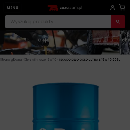
MENU
Oleje
Che
›
›
Strona główna
Oleje silnikowe 15W40
TEXACO DELO GOLD ULTRA E 15W40 208L