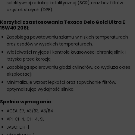
selektywnej redukcji katalitycznej (SCR) oraz bez filtrów
cząstek stałych (DPF).
Korzyści z zastosowania Texaco Delo Gold Ultra E
15W40 208l:
Zapobiega powstawaniu szlamu w niskich temperaturach
oraz osadów w wysokich temperaturach.
Właściwości myjące i kontrola kwasowości chronią silnik i
łożyska przed korozją.
Zapobiega spolerowaniu gładzi cylindrów, co wydłuża okres
eksploatacji.
Minimalizuje wzrost lepkości oraz zapychanie filtrów,
optymalizując wydajność silnika.
Spełnia wymagania:
ACEA: E7, A3/B3, A3/B4
API: CI-4, CH-4, SL
JASO: DH-1