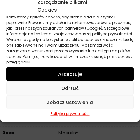
Zarządzanie plikami
Wskaźnik lepkości: 134 (ASTM D2270)
Cookies
Temperatura płynięcia: -43°C (ASTM D5950)
Korzystamy z plików cookies, aby strona działała szybko i
poprawnie. Prowadzimy działania reklamowe, zarówno przez nas,
Temperatura zapłonu: 240°C (ASTM D92)
jak i przez naszych zaufanych partnerów (Google). Szczegółowe
Całkowita liczba zasadowa (TBN): 10,5 mg KOH/g (ASTM
informacje na ten temat znajdziesz w naszej polityce prywatności.
Wyrażenie zgody na korzystanie z plików cookies oznacza, że będą
D2896)
one zapisywane na Twoim urządzeniu. Masz możliwość
Popiół siarczanowy: 1,5% masy (ASTM D874)
zarządzania warunkami przechowywania lub dostępu do plików
cookies. Pamiętaj, że w każdej chwili możesz usunąć pliki cookies z
Okres przechowywania: 60 miesięcy od daty napełnienia
przeglądarki.
przy prawidłowych warunkach magazynowania​.
Akceptuje
Odrzuć
Parametry techniczne
Zobacz ustawienia
Producent
Texaco
Polityka prywatności
Lepkość
15W-40
Baza
Mineralny