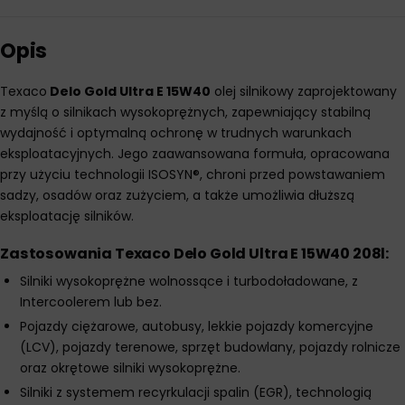
Opis
Texaco
Delo Gold Ultra E 15W40
olej silnikowy zaprojektowany
z myślą o silnikach wysokoprężnych, zapewniający stabilną
wydajność i optymalną ochronę w trudnych warunkach
eksploatacyjnych. Jego zaawansowana formuła, opracowana
przy użyciu technologii ISOSYN®, chroni przed powstawaniem
sadzy, osadów oraz zużyciem, a także umożliwia dłuższą
eksploatację silników.
Zastosowania Texaco Delo Gold Ultra E 15W40 208l:
Silniki wysokoprężne wolnossące i turbodoładowane, z
Intercoolerem lub bez.
Pojazdy ciężarowe, autobusy, lekkie pojazdy komercyjne
(LCV), pojazdy terenowe, sprzęt budowlany, pojazdy rolnicze
oraz okrętowe silniki wysokoprężne.
Silniki z systemem recyrkulacji spalin (EGR), technologią