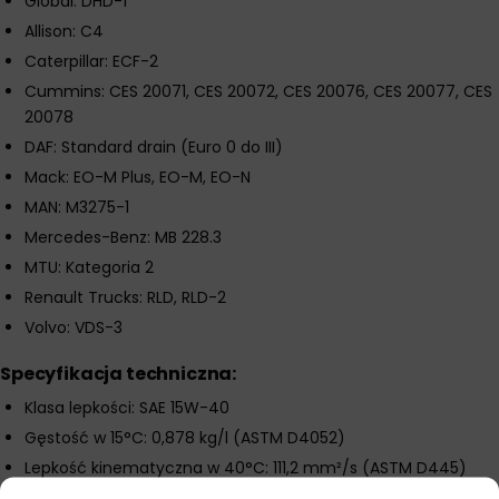
Global: DHD-1
Allison: C4
Caterpillar: ECF-2
Cummins: CES 20071, CES 20072, CES 20076, CES 20077, CES
20078
DAF: Standard drain (Euro 0 do III)
Mack: EO-M Plus, EO-M, EO-N
MAN: M3275-1
Mercedes-Benz: MB 228.3
MTU: Kategoria 2
Renault Trucks: RLD, RLD-2
Volvo: VDS-3
Specyfikacja techniczna:
Klasa lepkości: SAE 15W-40
Gęstość w 15°C: 0,878 kg/l (ASTM D4052)
Lepkość kinematyczna w 40°C: 111,2 mm²/s (ASTM D445)
Lepkość kinematyczna w 100°C: 14,6 mm²/s (ASTM D445)