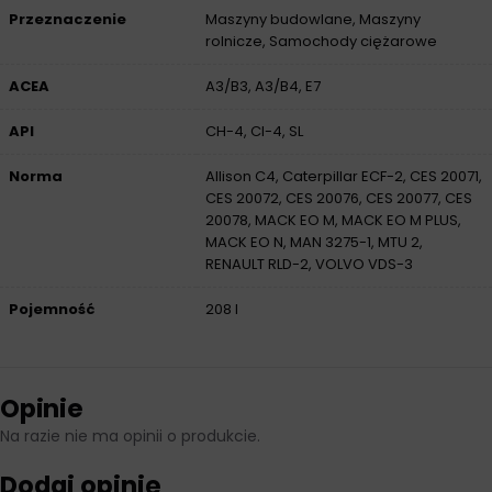
Przeznaczenie
Maszyny budowlane, Maszyny
rolnicze, Samochody ciężarowe
ACEA
A3/B3, A3/B4, E7
API
CH-4, CI-4, SL
Norma
Allison C4, Caterpillar ECF-2, CES 20071,
CES 20072, CES 20076, CES 20077, CES
20078, MACK EO M, MACK EO M PLUS,
MACK EO N, MAN 3275-1, MTU 2,
RENAULT RLD-2, VOLVO VDS-3
Pojemność
208 l
Opinie
Na razie nie ma opinii o produkcie.
Dodaj opinię