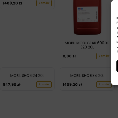
1409,20
zł
Zamów
MOBIL MOBILGEAR 600 XP
320 20L
z
0,00
zł
Zamów
MOBIL SHC 624 20L
MOBIL SHC 634 20L
947,90
zł
1409,20
zł
Zamów
Zamów