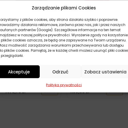
Zarządzanie plikami Cookies
Korzystamy z plików cookies, aby strona działała szybko i poprawnie.
Prowadzimy działania reklamowe, zarówno przez nas, jak i przez naszych
zaufanych partnerów (Google). Szczegółowe informacje na ten temat
znajdziesz w naszej polityce prywatności. Wyrażenie zgody na korzystanie
z plików cookies oznacza, że będą one zapisywane na Twoim urządzeniu.
Masz możliwość zarządzania warunkami przechowywania lub dostępu
SHELL OMALA S4 GXV 460
SHELL OMALA S4 GXV 460
do plików cookies. Pamiętaj, że w każdej chwili możesz usunąć pliki cookie
20L
209L
 przeglądarki.
792,00
zł
0,00
zł
Zamów
Zamów
Akceptuje
Odrzuć
Zobacz ustawienia
MOBIL SHC 639 20L
MOBIL SHC 626 20L
Polityka prywatności
1475,70
zł
1180,50
zł
Zamów
Zamów