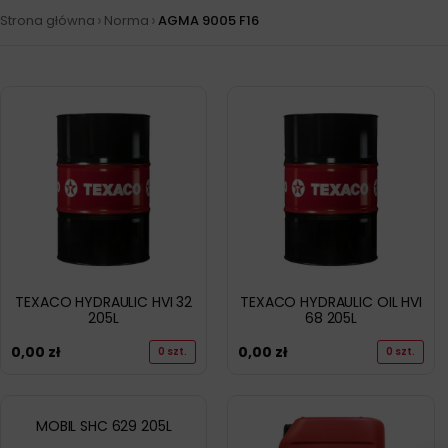
›
›
Strona główna
Norma
AGMA 9005 F16
TEXACO HYDRAULIC HVI 32
TEXACO HYDRAULIC OIL HVI
205L
68 205L
0,00
zł
0,00
zł
0 szt.
0 szt.
MOBIL SHC 629 205L