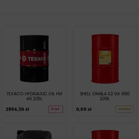
TEXACO HYDRAULIC OIL HVI
SHELL OMALA S2 GX 680
46 205L
209L
2864,30
zł
0,00
zł
0 szt.
Zamów