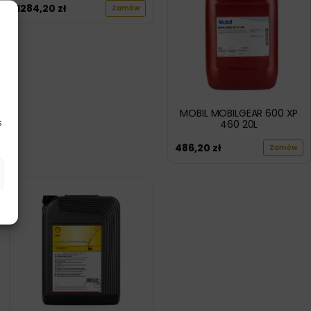
1284,20
zł
Zamów
MOBIL MOBILGEAR 600 XP
s
460 20L
486,20
zł
Zamów