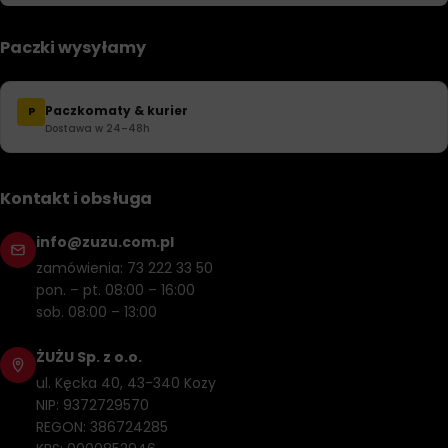
Paczki wysyłamy
Paczkomaty & kurier
P
Dostawa w 24–48h
Kontakt i obsługa
info@zuzu.com.pl
zamówienia: 73 222 33 50
pon. – pt. 08:00 – 16:00
sob. 08:00 – 13:00
ŻUŻU Sp. z o.o.
ul. Kęcka 40, 43-340 Kozy
NIP: 9372729570
REGON: 386724285