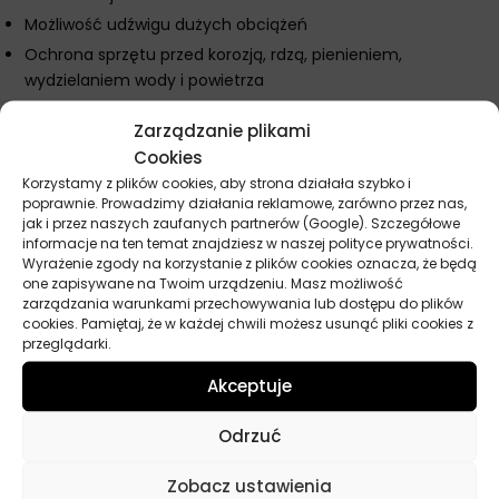
Możliwość udźwigu dużych obciążeń
Ochrona sprzętu przed korozją, rdzą, pienieniem,
wydzielaniem wody i powietrza
Spełnia wymagania:
Zarządzanie plikami
Cookies
AGMA 9005 E02
Korzystamy z plików cookies, aby strona działała szybko i
DIN 51517-3 CLP
poprawnie. Prowadzimy działania reklamowe, zarówno przez nas,
ISO 12925-1 CKD
jak i przez naszych zaufanych partnerów (Google). Szczegółowe
informacje na ten temat znajdziesz w naszej polityce prywatności.
Wyrażenie zgody na korzystanie z plików cookies oznacza, że będą
one zapisywane na Twoim urządzeniu. Masz możliwość
zarządzania warunkami przechowywania lub dostępu do plików
Parametry techniczne
cookies. Pamiętaj, że w każdej chwili możesz usunąć pliki cookies z
przeglądarki.
Producent
Mobil
Akceptuje
Norma
AGMA 9005 E02, AGMA 9005 F16,
Odrzuć
Cincinnati Machine P-78, DIN 51517 3
CLP, Flender, ISO 12925-1 CKD, SEW-
Eurodrive
Zobacz ustawienia