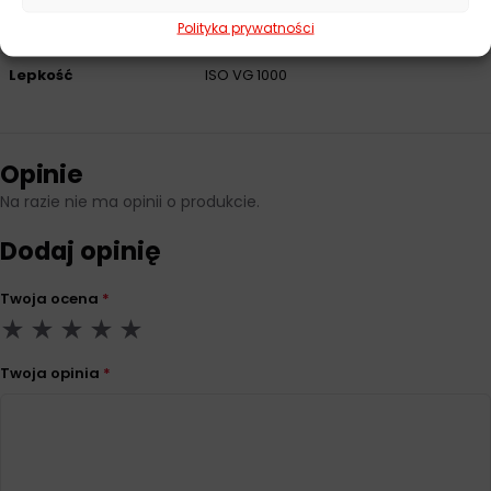
Polityka prywatności
Pojemność
20 l
Lepkość
ISO VG 1000
Opinie
Na razie nie ma opinii o produkcie.
Dodaj opinię
Twoja ocena
*
Twoja opinia
*