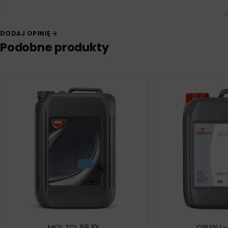
DODAJ OPINIĘ
Podobne produkty
MOL TCL 68 10L
ORLEN L-