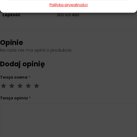
12925-1 CKD, SEW-Eurodrive
Polityka prywatności
Lepkość
ISO VG 460
Opinie
Na razie nie ma opinii o produkcie.
Dodaj opinię
Twoja ocena
*
Twoja opinia
*