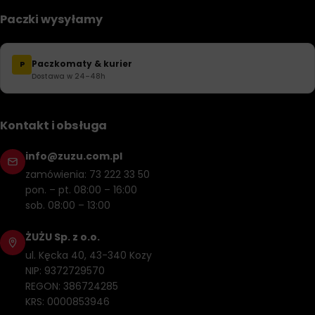
Paczki wysyłamy
Paczkomaty & kurier
P
Dostawa w 24–48h
Kontakt i obsługa
info@zuzu.com.pl
zamówienia: 73 222 33 50
pon. – pt. 08:00 – 16:00
sob. 08:00 – 13:00
ŻUŻU Sp. z o.o.
ul. Kęcka 40, 43-340 Kozy
NIP: 9372729570
REGON: 386724285
KRS: 0000853946