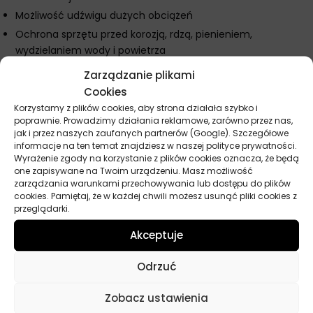
Możliwość udźwigu dużych obciążeń
Ochrona sprzętu przed korozją, rdzą, pienieniem,
wydzielaniem wody i powietrza
Zarządzanie plikami
Spełnia wymagania:
Cookies
AGMA 9005 E02
Korzystamy z plików cookies, aby strona działała szybko i
DIN 51517-3 CLP
poprawnie. Prowadzimy działania reklamowe, zarówno przez nas,
jak i przez naszych zaufanych partnerów (Google). Szczegółowe
ISO 12925-1 CKD
informacje na ten temat znajdziesz w naszej polityce prywatności.
Wyrażenie zgody na korzystanie z plików cookies oznacza, że będą
one zapisywane na Twoim urządzeniu. Masz możliwość
zarządzania warunkami przechowywania lub dostępu do plików
Parametry techniczne
cookies. Pamiętaj, że w każdej chwili możesz usunąć pliki cookies z
przeglądarki.
Producent
Mobil
Akceptuje
Pojemność
20 l
Odrzuć
Norma
AGMA 9005 E02, AGMA 9005 F16, DIN
Zobacz ustawienia
51517 3 CLP, Flender, GE D50E32, ISO