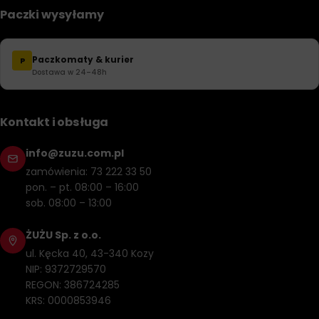
Paczki wysyłamy
Paczkomaty & kurier
P
Dostawa w 24–48h
Kontakt i obsługa
info@zuzu.com.pl
zamówienia: 73 222 33 50
pon. – pt. 08:00 – 16:00
sob. 08:00 – 13:00
ŻUŻU Sp. z o.o.
ul. Kęcka 40, 43-340 Kozy
NIP: 9372729570
REGON: 386724285
KRS: 0000853946