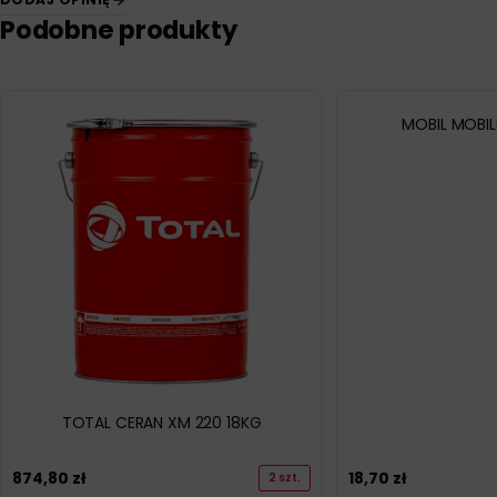
Podobne produkty
MOBIL MOBIL
TOTAL CERAN XM 220 18KG
874,80
zł
18,70
zł
2 szt.