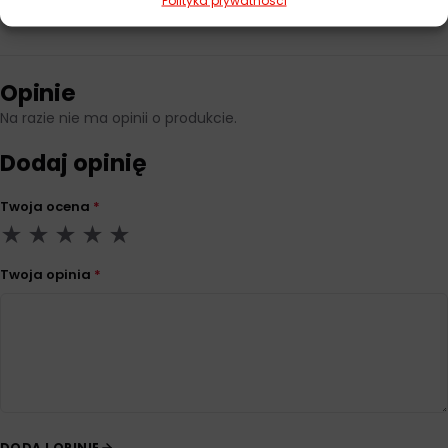
Pojemność
400 ml
Opinie
Na razie nie ma opinii o produkcie.
Dodaj opinię
Twoja ocena
*
Twoja opinia
*
DODAJ OPINIĘ