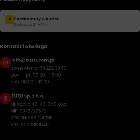
Paczkomaty & kurier
P
Dostawa w 24–48h
Kontakt i obsługa
info@zuzu.com.pl
zamówienia: 73 222 33 50
pon. – pt. 08:00 – 16:00
sob. 08:00 – 13:00
ŻUŻU Sp. z o.o.
ul. Kęcka 40, 43-340 Kozy
NIP: 9372729570
REGON: 386724285
KRS: 0000853946