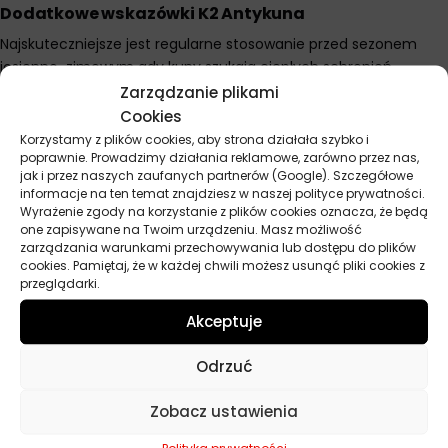
Dodatkowe wskazówki K2 Antykuna
Najskuteczniejsze jest regularne stosowanie przed sezonem
jesienno-zimowym gdy kuny szukają ciepłych schronień.
Sprawdzaj periodycznie pojazd pod kątem śladów obecności
Zarządzanie plikami
kun – odchody, sierść czy nadgryzione elementy. Kombinacja z
Cookies
odstraszaczami ultradźwiękowymi znacznie zwiększa
Korzystamy z plików cookies, aby strona działała szybko i
poprawnie. Prowadzimy działania reklamowe, zarówno przez nas,
skuteczność ochrony. W garażach aplikuj także na ściany i
jak i przez naszych zaufanych partnerów (Google). Szczegółowe
regały gdzie kuny mogą się wspinać. Jeden pojemnik wystarcza
informacje na ten temat znajdziesz w naszej polityce prywatności.
na zabezpieczenie samochodu na kilka miesięcy przy
Wyrażenie zgody na korzystanie z plików cookies oznacza, że będą
regularnym stosowaniu. Naturalne składniki sprawiają że
one zapisywane na Twoim urządzeniu. Masz możliwość
zarządzania warunkami przechowywania lub dostępu do plików
preparat jest bezpieczny dla kotów i psów przebywających w
cookies. Pamiętaj, że w każdej chwili możesz usunąć pliki cookies z
garażu.
przeglądarki.
Akceptuje
Parametry techniczne
Odrzuć
Producent
K2
Zobacz ustawienia
Polityka prywatności