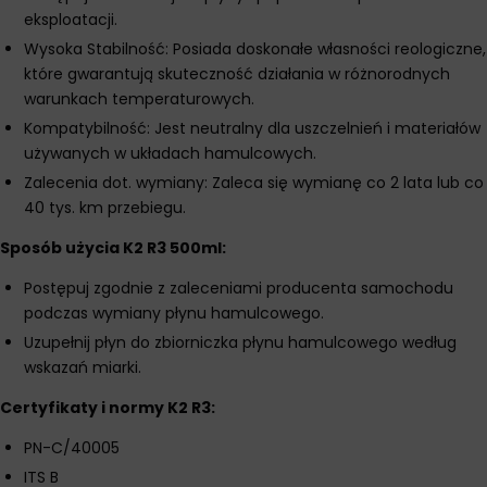
eksploatacji.
Wysoka Stabilność: Posiada doskonałe własności reologiczne,
które gwarantują skuteczność działania w różnorodnych
warunkach temperaturowych.
Kompatybilność: Jest neutralny dla uszczelnień i materiałów
używanych w układach hamulcowych.
Zalecenia dot. wymiany: Zaleca się wymianę co 2 lata lub co
40 tys. km przebiegu.
Sposób użycia K2 R3 500ml:
Postępuj zgodnie z zaleceniami producenta samochodu
podczas wymiany płynu hamulcowego.
Uzupełnij płyn do zbiorniczka płynu hamulcowego według
wskazań miarki.
Certyfikaty i normy K2 R3:
PN-C/40005
ITS B