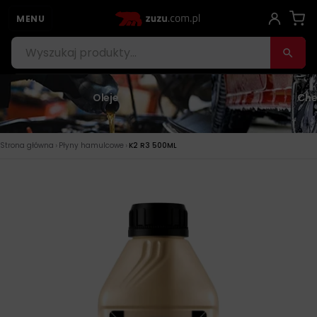
MENU
Oleje
Che
›
›
Strona główna
Płyny hamulcowe
K2 R3 500ML