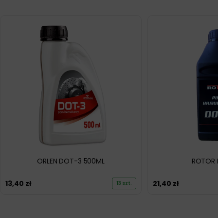
ORLEN DOT-3 500ML
ROTOR 
13,40
zł
21,40
zł
13 szt.