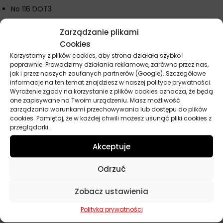
No 116 DOT3
ISO 4925
Zarządzanie plikami
SAE J 1173
Cookies
Współczesne układy hamulcowe wymagają płynów o
Korzystamy z plików cookies, aby strona działała szybko i
poprawnie. Prowadzimy działania reklamowe, zarówno przez nas,
doskonałych właściwościach, które zapewniają optymalne
jak i przez naszych zaufanych partnerów (Google). Szczegółowe
hamowanie. K2 R3 jest doskonałym wyborem dla tych, którzy
informacje na ten temat znajdziesz w naszej polityce prywatności.
oczekują wydajności i niezawodności w każdych warunkach.
Wyrażenie zgody na korzystanie z plików cookies oznacza, że będą
Dzięki K2 R3 możesz być pewny, że Twój układ hamulcowy
one zapisywane na Twoim urządzeniu. Masz możliwość
zarządzania warunkami przechowywania lub dostępu do plików
będzie działać poprawnie, niezależnie od warunków.
cookies. Pamiętaj, że w każdej chwili możesz usunąć pliki cookies z
przeglądarki.
Akceptuje
Parametry techniczne
Odrzuć
Producent
K2
Zobacz ustawienia
Pojemność
500 ml
Polityka prywatności