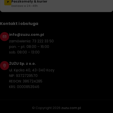
Paczkomaty & kurier
P
Dostawa w 24–48h
Kontakt i obsługa
info@zuzu.com.pl
zamówienia: 73 222 33 50
pon. – pt. 08:00 – 16:00
sob. 08:00 – 13:00
ŻUŻU Sp. z o.o.
ul. Kęcka 40, 43-340 Kozy
NIP: 9372729570
REGON: 386724285
KRS: 0000853946
© Copyright
2026
zuzu.com.pl