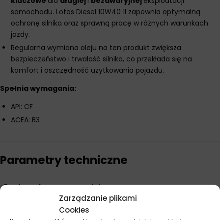
kluczowe
dla
długiej
i
bezawaryjnej
eksploatacji
samochodu. Lotos Diesel 10W40 1l zapewnia optymalną
ochronę silnika oraz sprawną pracę w różnych warunkach
jazdy.
Regularna wymiana oleju na ten produkt zwiększa
bezpieczeństwo i trwałość silnika, co przekłada się na
komfort i oszczędność użytkowania pojazdu.
Spełnia wymagania:
API: CF
ACEA: B3
Parametry techniczne
Producent
Lotos
Zarządzanie plikami
Baza
Półsyntetyczny
Cookies