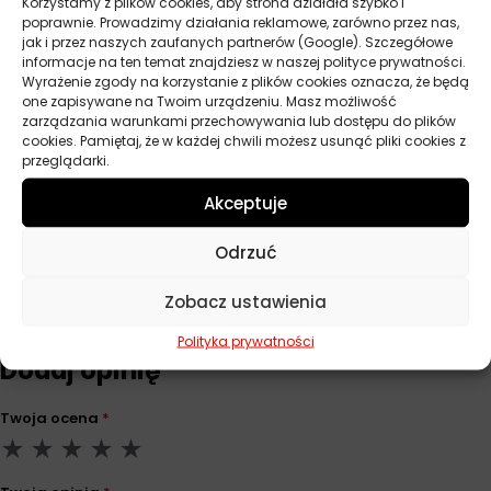
Korzystamy z plików cookies, aby strona działała szybko i
Lepkość
10W-40
poprawnie. Prowadzimy działania reklamowe, zarówno przez nas,
jak i przez naszych zaufanych partnerów (Google). Szczegółowe
API
CF
informacje na ten temat znajdziesz w naszej polityce prywatności.
Wyrażenie zgody na korzystanie z plików cookies oznacza, że będą
one zapisywane na Twoim urządzeniu. Masz możliwość
ACEA
A3/B3
zarządzania warunkami przechowywania lub dostępu do plików
cookies. Pamiętaj, że w każdej chwili możesz usunąć pliki cookies z
Norma
MB 229.1, VW 505.00
przeglądarki.
Pojemność
1 l
Akceptuje
Odrzuć
Opinie
Zobacz ustawienia
Na razie nie ma opinii o produkcie.
Polityka prywatności
Dodaj opinię
Twoja ocena
*