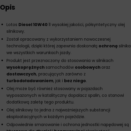
Opis
Lotos
Diesel 10W40
1l wysokiej jakości, półsyntetyczny olej
silnikowy.
Został opracowany z wykorzystaniem nowoczesnej
technologii, dzięki której zapewnia doskonałą
ochronę
silnika
we wszystkich warunkach jazdy.
Produkt jest przeznaczony do stosowania w silnikach
wysokoprężnych
samochodów
osobowych
oraz
dostawczych
, pracujących zarówno z
turbodoładowaniem
, jak i
bez niego
.
Olej może być również stosowany w pojazdach
wyposażonych w katalityczny dopalacz spalin, co stanowi
dodatkową zaletę tego produktu.
Olej silnikowy to jedna z najważniejszych substancji
eksploatacyjnych w każdym pojeździe.
Odpowiednie smarowanie i ochrona jednostki napędowej są