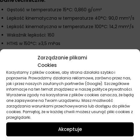
Dane techniczne:
Gęstość w temperaturze 15°C: 0,860 g/cm³
Lepkość kinematyczna w temperaturze 40°C: 90,0 mm²/s
Lepkość kinematyczna w temperaturze 100°C: 14,2 mm²/s
Wskaźnik lepkości: 160
HTHS w 150°C: ≥3,5 mPas
Temperatura krzepnięcia: -36°C
Zarządzanie plikami
Temperatura zapłonu: 230°C
Cookies
Strata na skutek parowania (Noack): 11,2%
Korzystamy z plików cookies, aby strona działała szybko i
Popiół siarczanowy: 1,0–1,6%
poprawnie. Prowadzimy działania reklamowe, zarówno przez nas,
jak i przez naszych zaufanych partnerów (Google). Szczegółowe
Barwa: Szaro-czarna
informacje na ten temat znajdziesz w naszej polityce prywatności.
Wyrażenie zgody na korzystanie z plików cookies oznacza, że będą
one zapisywane na Twoim urządzeniu. Masz możliwość
zarządzania warunkami przechowywania lub dostępu do plików
Parametry techniczne
cookies. Pamiętaj, że w każdej chwili możesz usunąć pliki cookies z
przeglądarki.
Producent
Liqui Moly
Akceptuje