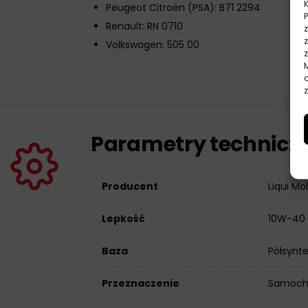
Peugeot Citroën (PSA): B71 2294
Renault: RN 0710
Volkswagen: 505 00
z
Parametry technicz
Producent
Liqui Mo
Lepkość
10W-40
Baza
Półsynt
Przeznaczenie
Samoch