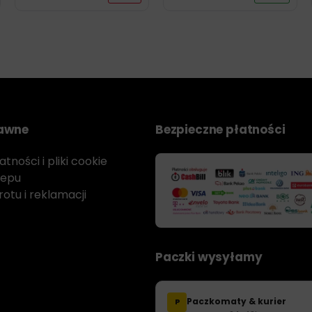
rawne
Bezpieczne płatności
tności i pliki cookie
lepu
otu i reklamacji
Paczki wysyłamy
Paczkomaty & kurier
P