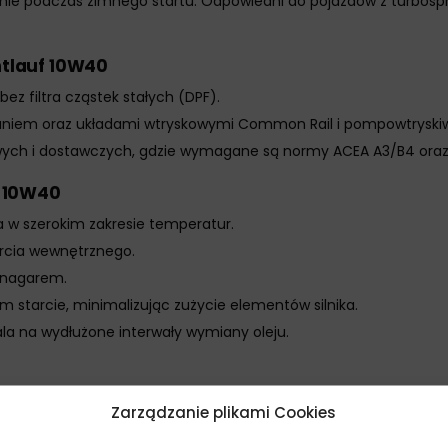
nie podczas zimnego startu. Odpowiedni do pojazdów z turbospr
htlauf 10W40
bez filtra cząstek stałych (DPF).
aniem oraz układami wtryskowymi Common Rail i pompowtryski
ch i dostawczych, gdzie wymagane są normy ACEA A3/B4 oraz 
f 10W40
ka w szerokim zakresie temperatur.
tarcia wewnętrznego.
i nagarem.
starcie, minimalizując zużycie elementów silnika.
ala na wydłużone interwały wymiany oleju.
Zarządzanie plikami Cookies