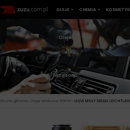
OLEJE
CHEMIA
KOSMETYK
Oleje
Akcesoria
›
›
Strona główna
Oleje silnikowe 10W40
LIQUI MOLY DIESEL LEICHTLAU