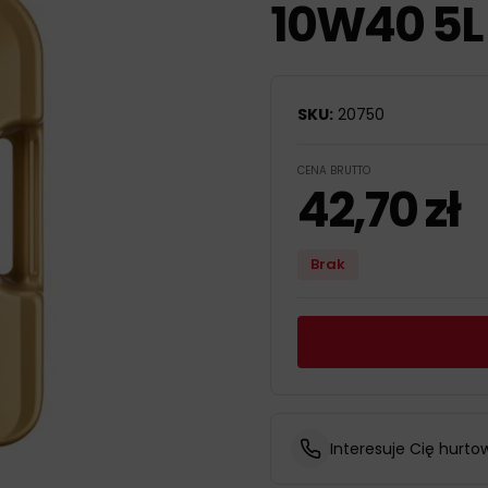
10W40 5L
SKU:
20750
CENA BRUTTO
42,70
zł
Brak
Interesuje Cię hurto