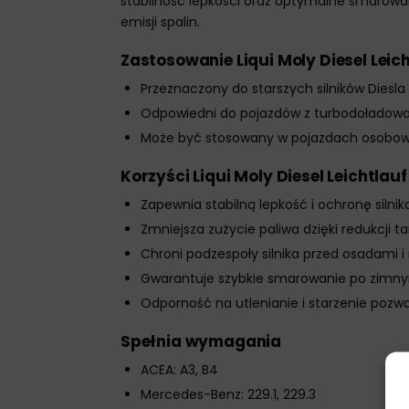
stabilność lepkości oraz optymalne smarowa
emisji spalin.
Zastosowanie Liqui Moly Diesel Leic
Przeznaczony do starszych silników Diesla 
Odpowiedni do pojazdów z turbodoładow
Może być stosowany w pojazdach osobowy
Korzyści Liqui Moly Diesel Leichtlau
Zapewnia stabilną lepkość i ochronę silni
Zmniejsza zużycie paliwa dzięki redukcji 
Chroni podzespoły silnika przed osadami 
Gwarantuje szybkie smarowanie po zimnym 
Odporność na utlenianie i starzenie pozw
Spełnia wymagania
ACEA: A3, B4
Mercedes-Benz: 229.1, 229.3