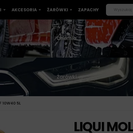
I
AKCESORIA
ŻARÓWKI
ZAPACHY
Chemia
Żarówki
F 10W40 5L
LIQUI MOL