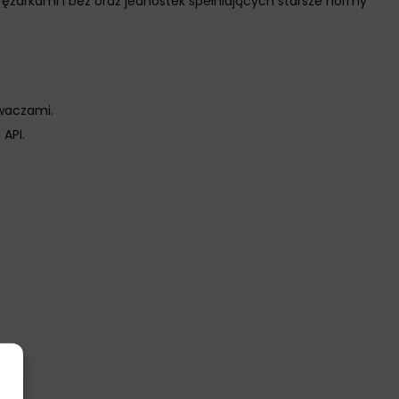
ężarkami i bez oraz jednostek spełniających starsze normy
waczami.
API.