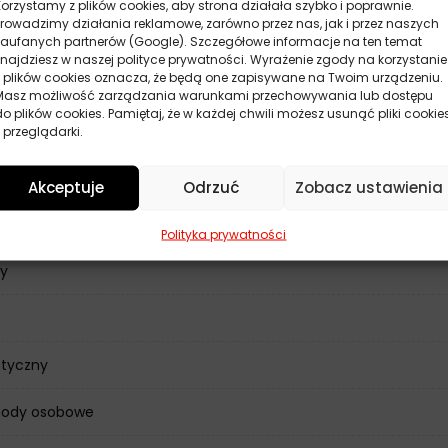
Korzystamy z plików cookies, aby strona działała szybko i poprawnie.
Prowadzimy działania reklamowe, zarówno przez nas, jak i przez naszych
zaufanych partnerów (Google). Szczegółowe informacje na ten temat
znajdziesz w naszej polityce prywatności. Wyrażenie zgody na korzystanie
z plików cookies oznacza, że będą one zapisywane na Twoim urządzeniu.
Masz możliwość zarządzania warunkami przechowywania lub dostępu
do plików cookies. Pamiętaj, że w każdej chwili możesz usunąć pliki cookie
 przeglądarki.
Akceptuje
Odrzuć
Zobacz ustawienia
ne
Polityka prywatności
ly
etyczny
ody osobowe