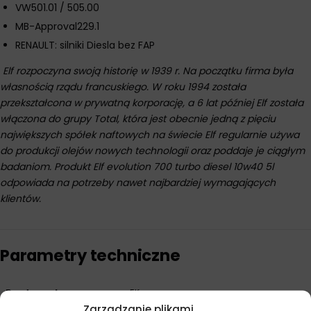
VW501.01 / 505.00
MB-Approval229.1
RENAULT: silniki Diesla bez FAP
Elf rozpoczyna swoją historię w 1939 r. Na początku firma była
własnością rządu francuskiego. W roku 1994 została
przekształcona w prywatną korporację, a 6 lat później Elf została
włączona do grupy Total, która jest obecnie jedną z pięciu
największych spółek naftowych na świecie Elf regularnie używa
do produkcji olejów nowych technologii oraz poddaje je ciągłym
badaniom. Produkt Elf evolution 700 turbo diesel 10w40 5l
odpowiada na potrzeby nawet najbardziej wymagających
klientów.
Parametry techniczne
Producent
Elf
Zarządzanie plikami