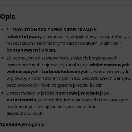
Opis
Elf
EVOLUTION 700 TURBO DIESEL 10W40
5L
p
ółsyntetyczny
, nowoczesny olej silnikowy, kompatybilny z
rozwiązaniami technicznymi zastosowanymi w silnikach
benzynowych
i
Diesla
.
Zalecany jest do stosowania w silnikach benzynowych i
wysokoprężnych najnowszej konstrukcji:
wielozaworowych
,
wolnossących
i
turbodoładowanych
, z wałkami rozrządu
w głowicy, z katalizatorem spalin lub bez, zasilanych benzyną
bezołowiową jak również gazem propan-butan.
Dostosowania w jeździe
sportowej
,
miejskiej
i po
autostradzie
, w samochodach osobowych i dostawczych
użytkowanych w najtrudniejszych warunkach
eksploatacyjnych.
Spełnia wymagania: