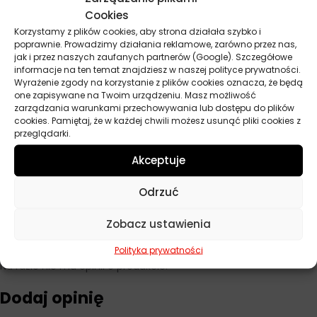
Baza
Półsyntetyczny
Cookies
Korzystamy z plików cookies, aby strona działała szybko i
Lepkość
10W-40
poprawnie. Prowadzimy działania reklamowe, zarówno przez nas,
jak i przez naszych zaufanych partnerów (Google). Szczegółowe
Przeznaczenie
Samochody osobowe
informacje na ten temat znajdziesz w naszej polityce prywatności.
Wyrażenie zgody na korzystanie z plików cookies oznacza, że będą
one zapisywane na Twoim urządzeniu. Masz możliwość
ACEA
A3/B4
zarządzania warunkami przechowywania lub dostępu do plików
cookies. Pamiętaj, że w każdej chwili możesz usunąć pliki cookies z
API
CF, SL, SN
przeglądarki.
Norma
MB 229.3, VW 501.01, VW 505.00
Akceptuje
Pojemność
5 l
Odrzuć
Zobacz ustawienia
Opinie
Polityka prywatności
Na razie nie ma opinii o produkcie.
Dodaj opinię