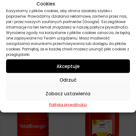
Cookies
Korzystamy z plików cookies, aby strona działała szybko i
poprawnie. Prowadzimy działania reklamowe, zarówno przez nas,
jak i przez naszych zaufanych partnerów (Google). Szczegółowe
informacje na ten temat znajdziesz w naszej polityce prywatności.
Wyrażenie zgody na korzystanie z plików cookies oznacza, że będą
one zapisywane na Twoim urządzeniu. Masz możliwość
zarządzania warunkami przechowywania lub dostępu do plików
cookies. Pamiętaj, że w każdej chwili możesz usunąć pliki cookies z
przeglądarki.
Akceptuje
TOTAL RUBIA TIR 8600
TOTAL RUBIA TIR 8600
10W40 60L
10W40 5L
Odrzuć
1284,20
zł
143,70
zł
0 szt.
0 szt.
Zobacz ustawienia
Polityka prywatności