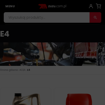
MENU
E4
Oleje
Che
›
›
Strona główna
ACEA
E4