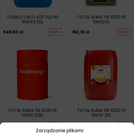
TEXACO DELO 400 XLE HD
TOTAL RUBIA TIR 9200 FE
10W40 20L
5W30 5L
648,60
zł
162,10
zł
0 szt.
0 szt.
TOTAL RUBIA TIR 9200 FE
TOTAL RUBIA TIR 9200 FE
5W30 208L
5W30 20L
5043,10
zł
520,50
zł
0 szt.
-2 szt.
Zarządzanie plikami