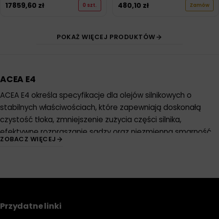
17859,60
zł
480,10
zł
0 szt.
Zamów
POKAŻ WIĘCEJ PRODUKTÓW
ACEA E4
ACEA E4 określa specyfikacje dla olejów silnikowych o
stabilnych właściwościach, które zapewniają doskonałą
czystość tłoka, zmniejszenie zużycia części silnika,
efektywne rozpraszanie sadzy oraz niezmienną smarność.
ZOBACZ WIĘCEJ
Specyfikacja ta jest zalecana dla nowoczesnych silników
diesla, które spełniają normy emisji spalin od Euro I do Euro V,
zwłaszcza gdy są eksploatowane w wymagających
warunkach, takich jak znacznie wydłużone okresy między
wymianami oleju, zgodnie z zaleceniami producenta.
Przydatne linki