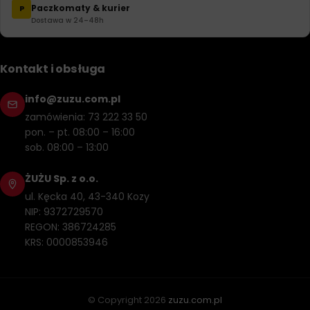
Paczkomaty & kurier
P
Dostawa w 24–48h
Kontakt i obsługa
info@zuzu.com.pl
zamówienia: 73 222 33 50
pon. – pt. 08:00 – 16:00
sob. 08:00 – 13:00
ŻUŻU Sp. z o.o.
ul. Kęcka 40, 43-340 Kozy
NIP: 9372729570
REGON: 386724285
KRS: 0000853946
© Copyright
2026
zuzu.com.pl