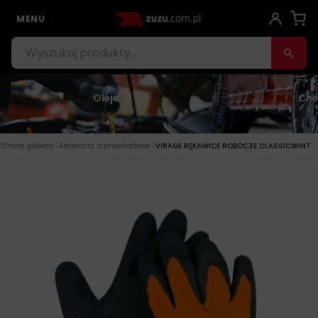
MENU
Oleje
Che
›
›
Strona główna
Akcesoria samochodowe
VIRAGE RĘKAWICE ROBOCZE CLASSICWINT