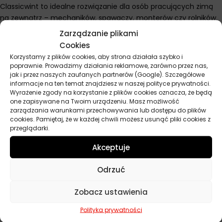
Classicwint to idealne rozwiązanie dla osób pracujących zimą
na zewnątrz – mechaników, spawaczy, monterów czy rolników.
Największym wyzwaniem w zimowych rękawicach roboczych
Zarządzanie plikami
jest połączenie ciepła z precyzją – te rękawice świetnie to
Cookies
rozwiązują. Sprawdzają się przy wymianie kół, naprawach w
Korzystamy z plików cookies, aby strona działała szybko i
garażu czy pracach budowlanych w mrozie. Wodoodporność to
poprawnie. Prowadzimy działania reklamowe, zarówno przez nas,
kluczowa cecha – mokre rękawice zimą to katastrofa.
jak i przez naszych zaufanych partnerów (Google). Szczegółowe
informacje na ten temat znajdziesz w naszej polityce prywatności.
Sprawdzaj izolację po każdym sezonie – może się przesunąć lub
Wyrażenie zgody na korzystanie z plików cookies oznacza, że będą
uszkodzić. Nie suszyj na kaloryferze czy przy piecu – może
one zapisywane na Twoim urządzeniu. Masz możliwość
uszkodzić materiały. Dobrej jakości rękawice zimowe to
zarządzania warunkami przechowywania lub dostępu do plików
cookies. Pamiętaj, że w każdej chwili możesz usunąć pliki cookies z
inwestycja na lata – warto kupić raz porządne niż co roku
przeglądarki.
wymieniać tanie.
Akceptuje
Odrzuć
Parametry techniczne
Zobacz ustawienia
Producent
Virage
Polityka prywatności