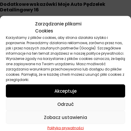
Dodatkowe wskazówki Moje Auto Pędzelek
Detailingowy 16
Rozmiar 16 sprawdza się idealnie w średnich szczelinach i
Zarządzanie plikami
otworach gdzie mniejsze pędzelki byłyby nieskuteczne.
Cookies
Syntetyczne włosie wytrzymuje kontakt z kwasowymi
Korzystamy z plików cookies, aby strona działała szybko i
preparatami do felg i alkalicznymi środkami do komory silnika.
poprawnie. Prowadzimy działania reklamowe, zarówno przez nas,
Plastikowa osłona zapobiega przypadkowemu dotknięciu lakieru
jak i przez naszych zaufanych partnerów (Google). Szczegółowe
podczas pracy w ciasnych przestrzeniach. Unikaj powierzchni
informacje na ten temat znajdziesz w naszej polityce prywatności.
Wyrażenie zgody na korzystanie z plików cookies oznacza, że będą
piano black i innych wysokopołyskowych elementów które łatwo
one zapisywane na Twoim urządzeniu. Masz możliwość
się rysują. Sprawdza się doskonale do czyszczenia kratek
zarządzania warunkami przechowywania lub dostępu do plików
wentylacyjnych, złączy i trudno dostępnych elementów
cookies. Pamiętaj, że w każdej chwili możesz usunąć pliki cookies z
podwozia. Regularnie płucz pędzlik aby usunąć nagromadzone
przeglądarki.
zabrudzenia które mogą rysować powierzchnie.
Akceptuje
Odrzuć
Parametry techniczne
Zobacz ustawienia
Producent
Moje Auto
Polityka prywatności