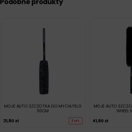
Podobne produkty
MOJE AUTO SZCZOTKA DO MYCIA FELG
MOJE AUTO SZCZO
50CM
WHEEL 
31,80
zł
41,60
zł
2 szt.