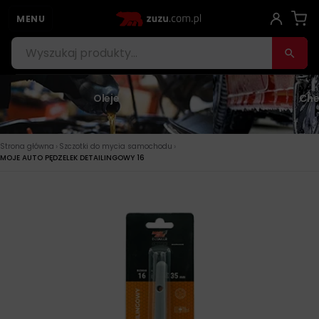
MENU
Oleje
Che
›
›
Strona główna
Szczotki do mycia samochodu
MOJE AUTO PĘDZELEK DETAILINGOWY 16