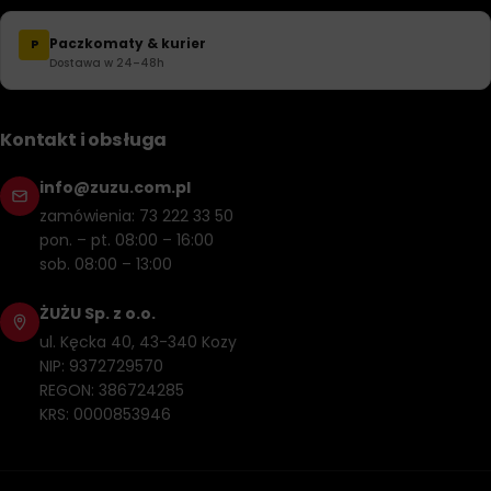
Paczkomaty & kurier
P
Dostawa w 24–48h
Kontakt i obsługa
info@zuzu.com.pl
zamówienia: 73 222 33 50
pon. – pt. 08:00 – 16:00
sob. 08:00 – 13:00
ŻUŻU Sp. z o.o.
ul. Kęcka 40, 43-340 Kozy
NIP: 9372729570
REGON: 386724285
KRS: 0000853946