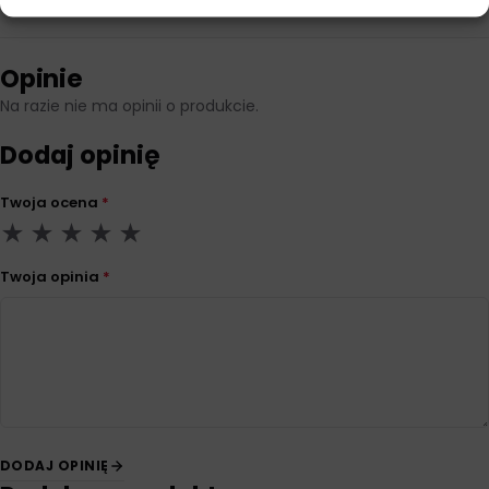
Opinie
Na razie nie ma opinii o produkcie.
Dodaj opinię
Twoja ocena
*
Twoja opinia
*
DODAJ OPINIĘ