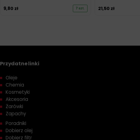
9,80
zł
21,50
zł
7 szt.
Przydatne linki
Oleje
Chemia
Kosmetyki
Akcesoria
Żarówki
Zapachy
Poradniki
Dobierz olej
Dobierz filtr