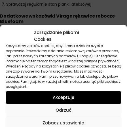
Sprawdzaj regularnie stan pianki lateksowej
Dodatkowe wskazówki Virage rękawice robocze
Bluefoam
Technologia Bluefoam to przełom w rękawicach roboczych –
Zarządzanie plikami
niebieska pianka nie tylko lepiej chwyta, ale też jest bardziej
Cookies
widoczna, więc łatwiej zauważyć uszkodzenia. Sprawdzają się
Korzystamy z plików cookies, aby strona działała szybko i
świetnie przy pracy z mokrymi czy zatłuszczonymi elementami
poprawnie. Prowadzimy działania reklamowe, zarówno przez nas,
samochodowymi. Dzianinowa podstawa oznacza że ręce nie
jak i przez naszych zaufanych partnerów (Google). Szczegółowe
informacje na ten temat znajdziesz w naszej polityce prywatności.
pocą się tak jak w gumowych rękawicach. Teksturowana
Wyrażenie zgody na korzystanie z plików cookies oznacza, że będą
powierzchnia działa jak setki małych przysawek – chwyta nawet
one zapisywane na Twoim urządzeniu. Masz możliwość
bardzo śliskie przedmioty. Idealne do montażu drobnych
zarządzania warunkami przechowywania lub dostępu do plików
cookies. Pamiętaj, że w każdej chwili możesz usunąć pliki cookies z
elementów, pracy z przewodami czy precyzyjnych czynności
przeglądarki.
warsztatowych. Sprawdzaj piankę przed każdym użyciem –
uszkodzona traci właściwości antypoślizgowe. Nie używaj z
Akceptuje
bardzo ostrymi narzędziami – pianka łatwo się przecina.
Odrzuć
Zobacz ustawienia
Parametry techniczne