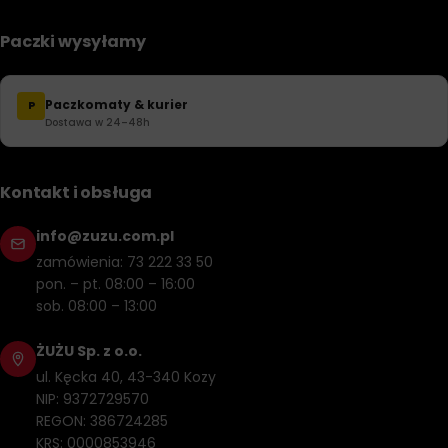
Paczki wysyłamy
Paczkomaty & kurier
P
Dostawa w 24–48h
Kontakt i obsługa
info@zuzu.com.pl
zamówienia: 73 222 33 50
pon. – pt. 08:00 – 16:00
sob. 08:00 – 13:00
ŻUŻU Sp. z o.o.
ul. Kęcka 40, 43-340 Kozy
NIP: 9372729570
REGON: 386724285
KRS: 0000853946