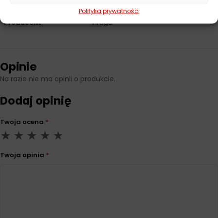
Polityka prywatności
Producent
Virage
Opinie
Na razie nie ma opinii o produkcie.
Dodaj opinię
Twoja ocena
*
Twoja opinia
*