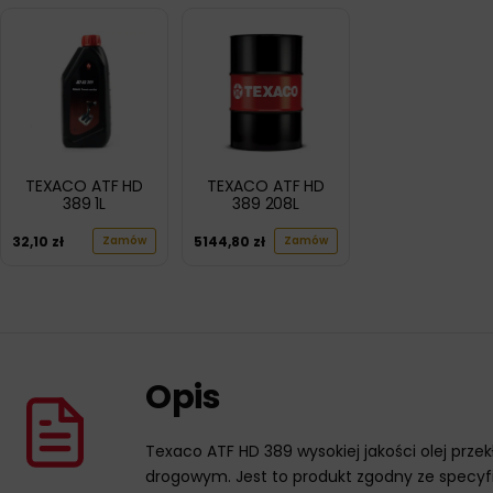
TEXACO ATF HD
TEXACO ATF HD
389 1L
389 208L
32,10
zł
5144,80
zł
Zamów
Zamów
Opis
Texaco ATF HD 389 wysokiej jakości olej prz
drogowym. Jest to produkt zgodny ze specyf