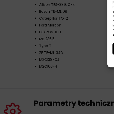
Allison TES-389, C-4
Bosch TE-ML 09
Caterpillar TO-2
Ford Mercon
DEXRON-III H
z
MB 236.5
Type T
ZF TE-ML 04D
M2C138-CJ
M2C166-H
Parametry technicz