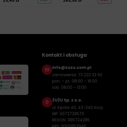
23,40
zł
263,30
zł
6 szt.
4 szt.
Kontakt i obsługa
info@zuzu.com.pl
zamówienia: 73 222 33 50
pon. – pt. 08:00 – 16:00
sob. 08:00 – 13:00
ŻUŻU Sp. z o.o.
ul. Kęcka 40, 43-340 Kozy
NIP: 9372729570
REGON: 386724285
KRS: 0000853946