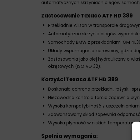
automatycznych skrzyniach biegów samochod
Zastosowanie Texaco ATF HD 389
Przekładnie Allison w transporcie drogo
Automatyczne skrzynie biegów wyprodukow
Samochody BMW z przekładniami GM 4L30
Układy wspomagania kierownicy, gdzie dop
Zastosowania jako olej hydrauliczny o w
okrętowych (ISO VG 32).
Korzyści Texaco ATF HD 389
Doskonała ochrona przekładni, łożysk i spr
Niezawodna kontrola tarcia zapewnia pły
Wysoka kompatybilność z uszczelnieniami
Zaawansowany skład zapewnia odporność n
Wysoka płynność w niskich temperaturach
Spełnia wymagania: