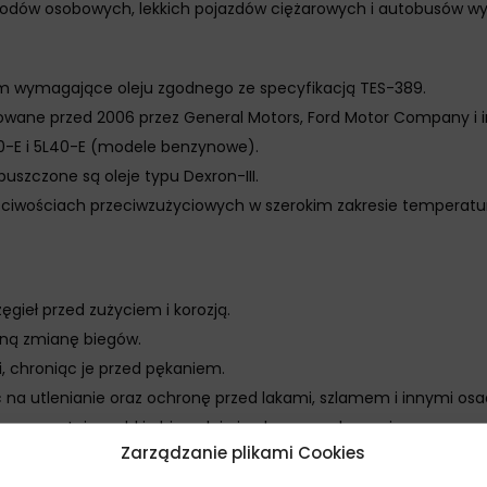
ów osobowych, lekkich pojazdów ciężarowych i autobusów wym
wym wymagające oleju zgodnego ze specyfikacją TES-389.
ane przed 2006 przez General Motors, Ford Motor Company i inn
-E i 5L40-E (modele benzynowe).
uszczone są oleje typu Dexron-III.
łaściwościach przeciwzużyciowych w szerokim zakresie temperat
zęgieł przed zużyciem i korozją.
nną zmianę biegów.
, chroniąc je przed pękaniem.
a utlenianie oraz ochronę przed lakami, szlamem i innymi osa
 gwarantuje szybki obieg oleju i ochronę podczas zimnego rozr
Zarządzanie plikami Cookies