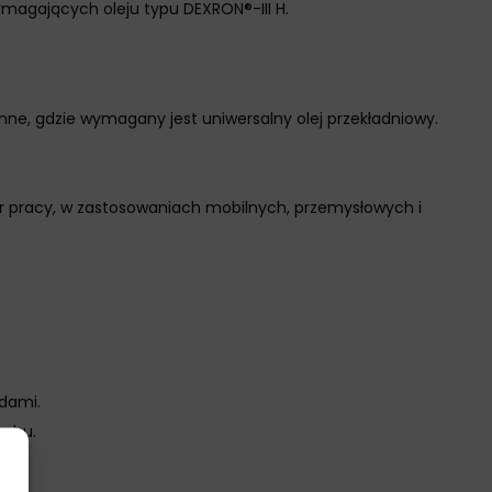
agających oleju typu DEXRON®-III H.
e, gdzie wymagany jest uniwersalny olej przekładniowy.
ur pracy, w zastosowaniach mobilnych, przemysłowych i
dami.
uchu.