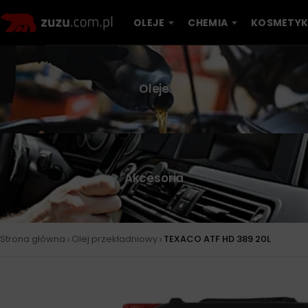
OLEJE
CHEMIA
KOSMETYK
Oleje
Akcesoria
›
›
Strona główna
Olej przekładniowy
TEXACO ATF HD 389 20L