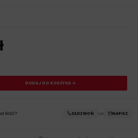
ł
DODAJ DO KOSZYKA
wa ilość?
ZADZWOŃ
lub
NAPISZ