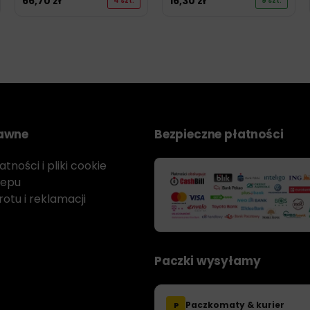
66,70
zł
16,30
zł
4 szt.
9 szt.
rawne
Bezpieczne płatności
tności i pliki cookie
lepu
otu i reklamacji
Paczki wysyłamy
Paczkomaty & kurier
P