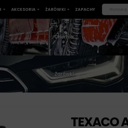
I
AKCESORIA
ŻARÓWKI
ZAPACHY
Chemia
Żarówki
TEXACO A