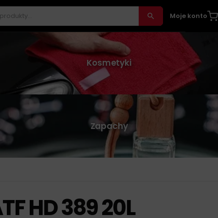
Moje konto
Kosmetyki
Zapachy
TF HD 389 20L