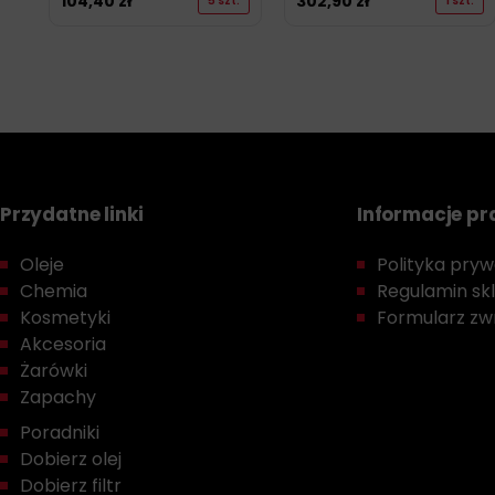
104,40
zł
302,90
zł
5 szt.
1 szt.
Przydatne linki
Informacje p
Oleje
Polityka prywa
Chemia
Regulamin sk
Kosmetyki
Formularz zwr
Akcesoria
Żarówki
Zapachy
Poradniki
Dobierz olej
Dobierz filtr