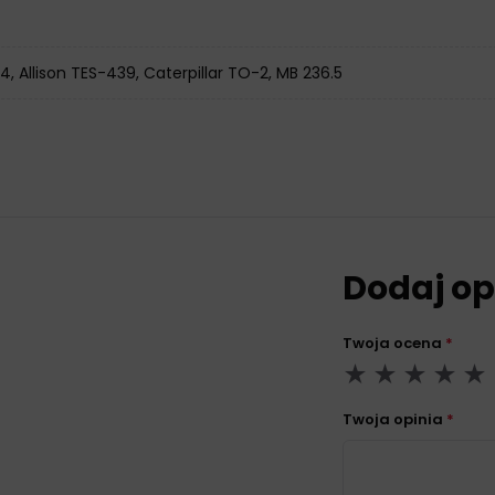
C4, Allison TES-439, Caterpillar TO-2, MB 236.5
Dodaj op
Twoja ocena
*
Twoja opinia
*