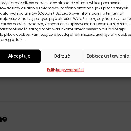
Korzystamy z plików cookies, aby strona działała szybko i poprawnie.
Prowadzimy działania reklamowe, zarówno przez nas, jak i przez naszych
zaufanych partnerów (Google). Szczegółowe informacje na ten temat
znajdziesz w naszej polityce prywatności. Wyrażenie zgody na korzystanie
z plików cookies oznacza, że będą one zapisywane na Twoim urządzeniu.
Masz możliwość zarządzania warunkami przechowywania lub dostępu
do plików cookies. Pamiętaj, że w każdej chwili możesz usunąć pliki cookie
 przeglądarki.
Akceptuje
Odrzuć
Zobacz ustawienia
Polityka prywatności
ne