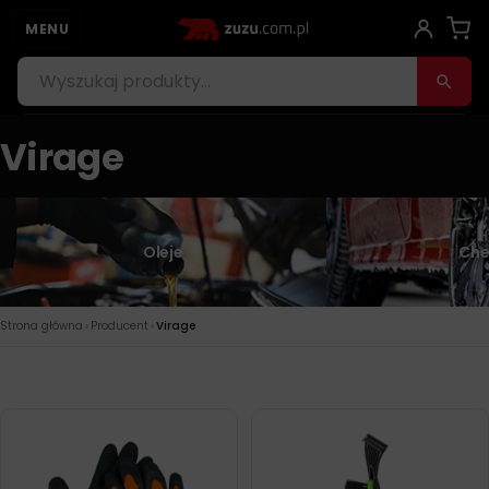
MENU
Virage
Oleje
Che
›
›
Strona główna
Producent
Virage