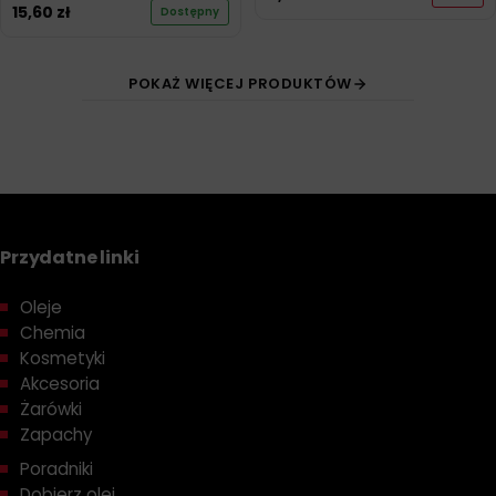
15,60
zł
Dostępny
POKAŻ WIĘCEJ PRODUKTÓW
Przydatne linki
Oleje
Chemia
Kosmetyki
Akcesoria
Żarówki
Zapachy
Poradniki
Dobierz olej