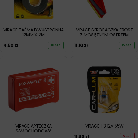
VIRAGE TAŚMA DWUSTRONNA
VIRAGE SKROBACZKA FROST
12MM X 2M
Z MOSIĘŻNYM OSTRZEM
4,50
zł
11,10
zł
10 szt.
15 szt.
VIRAGE APTECZKA
VIRAGE H3 12V 55W
SAMOCHODOWA
11,80
zł
5 szt.