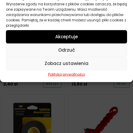
Wyrażenie zgody na korzystanie z plików cookies oznacza, że będą
one zapisywane na Twoim urządzeniu. Masz możliwość
zarządzania warunkami przechowywania lub dostępu do plików
cookies. Pamiętaj, że w każdej chwili możesz usunąć pliki cookies z
przeglądarki.
Akceptuje
Odrzuć
Zobacz ustawienia
VIRAGE SKROBACZKA DO
VIRAGE SKROBACZKA Z
LODU Z GUMĄ
MOSIĘŻNYM OSTRZEM
Polityka prywatności
2,40
zł
13,80
zł
834 szt.
20 szt.