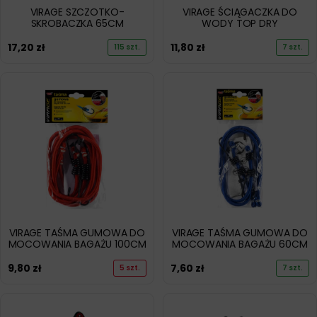
VIRAGE SZCZOTKO-
VIRAGE ŚCIĄGACZKA DO
SKROBACZKA 65CM
WODY TOP DRY
17,20
zł
11,80
zł
115 szt.
7 szt.
VIRAGE TAŚMA GUMOWA DO
VIRAGE TAŚMA GUMOWA DO
MOCOWANIA BAGAŻU 100CM
MOCOWANIA BAGAŻU 60CM
9,80
zł
7,60
zł
5 szt.
7 szt.