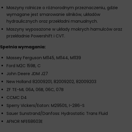
Maszyny rolnicze o różnorodnym przeznaczeniu, gdzie
wymagane jest smarowanie silników, układów
hydraulicznych oraz przekładni manualnych.
Maszyny wyposażone w układy mokrych hamulców oraz
przekładnie Powershift i CVT.
Spełnia wymagania:
Massey Ferguson M1145, M1144, M1139
Ford M2C 159B, C
John Deere JDM J27
New Holland 82009201, 82009202, 82009203
ZF TE-ML 06A, 06B, 06C, 07B
CCMC D4
Sperry Vickers/Eaton: M2950S, I-286-S
Sauer Sunstrand/Danfoss: Hydrostatic Trans Fluid
AFNOR NFE68603E