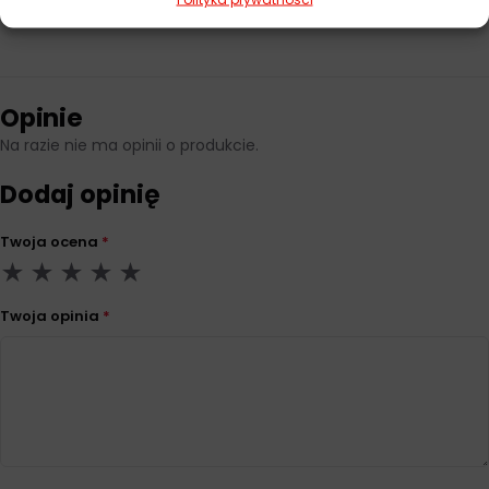
Pojemność
20 l
Opinie
Na razie nie ma opinii o produkcie.
Dodaj opinię
Twoja ocena
*
Twoja opinia
*