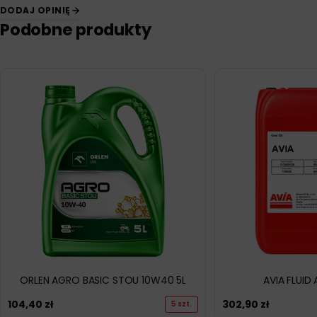
DODAJ OPINIĘ
Podobne produkty
ORLEN AGRO BASIC STOU 10W40 5L
AVIA FLUID 
104,40
zł
302,90
zł
5 szt.