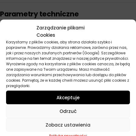
Parametry techniczne
Zarządzanie plikami
Producent
Orlen
Cookies
Korzystamy z plików cookies, aby strona działała szybko i
Lepkość
10W-40
poprawnie. Prowadzimy działania reklamowe, zarówno przez nas,
jak i przez naszych zaufanych partnerów (Google). Szczegółowe
API
CG-4, GL-4
informacje na ten temat znajdziesz w naszej polityce prywatności.
Wyrażenie zgody na korzystanie z plików cookies oznacza, że będą
ACEA
E3
one zapisywane na Twoim urządzeniu. Masz możliwość
zarządzania warunkami przechowywania lub dostępu do plików
Norma
Eaton Vickers I-286-S, Eaton Vickers
cookies. Pamiętaj, że w każdej chwili możesz usunąć pliki cookies z
przeglądarki.
M-2950-S, Ford ESN M2C159-B/C, John
Deere JDM J27, Massey-Ferguson
Akceptuje
M1139, Massey-Ferguson M1144,
Massey-Ferguson M1145, ZF TE-ML 06A,
ZF TE-ML 06B, ZF TE-ML 06C, ZF TE-ML
Odrzuć
07B
Zobacz ustawienia
Przeznaczenie
Maszyny budowlane, Maszyny rolnicze
Polityka prywatności