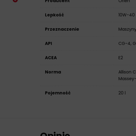
Producent
Orlen
Lepkość
10W-40
Przeznaczenie
Maszyny
API
CG-4, G
ACEA
E2
Norma
Allison 
Massey-F
Pojemność
20 l