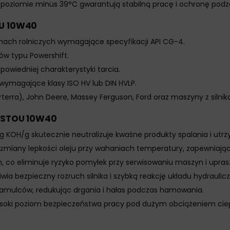
a poziomie minus 39°C gwarantują stabilną pracę i ochronę pod
OU 10W40
ynach rolniczych wymagające specyfikacji API CG-4.
ów typu Powershift.
wiedniej charakterystyki tarcia.
wymagające klasy ISO HV lub DIN HVLP.
terra), John Deere, Massey Ferguson, Ford oraz maszyny z silnika
c STOU 10W40
g KOH/g skutecznie neutralizuje kwaśne produkty spalania i utrzy
e zmiany lepkości oleju przy wahaniach temperatury, zapewniając
h, co eliminuje ryzyko pomyłek przy serwisowaniu maszyn i up
ia bezpieczny rozruch silnika i szybką reakcję układu hydraul
amulców, redukując drgania i hałas podczas hamowania.
soki poziom bezpieczeństwa pracy pod dużym obciążeniem cie