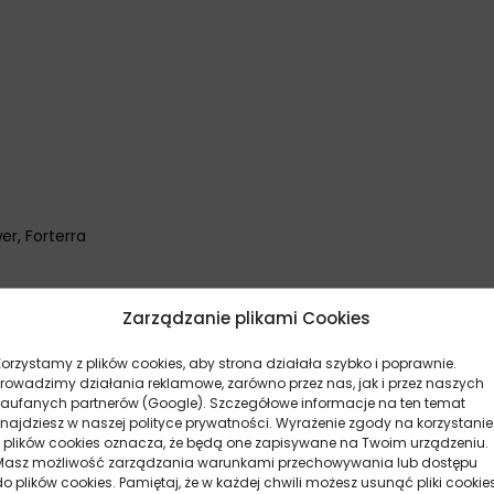
er, Forterra
Zarządzanie plikami Cookies
Korzystamy z plików cookies, aby strona działała szybko i poprawnie.
Prowadzimy działania reklamowe, zarówno przez nas, jak i przez naszych
zaufanych partnerów (Google). Szczegółowe informacje na ten temat
znajdziesz w naszej polityce prywatności. Wyrażenie zgody na korzystanie
z plików cookies oznacza, że będą one zapisywane na Twoim urządzeniu.
Masz możliwość zarządzania warunkami przechowywania lub dostępu
do plików cookies. Pamiętaj, że w każdej chwili możesz usunąć pliki cookie