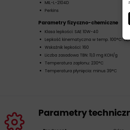
z
MIL-L-2104D
Perkins
Parametry fizyczno-chemiczne
Klasa lepkości: SAE 10W-40
Lepkość kinematyczna w temp. 100°C: 14
Wskaźnik lepkości: 160
Liczba zasadowa TBN: 11,0 mg KOH/g
Temperatura zapłonu: 230°C
Temperatura płynięcia: minus 39°C
Parametry technicz