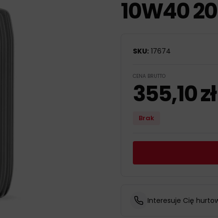
10W40 20
SKU:
17674
CENA BRUTTO
355,10
zł
Brak
Interesuje Cię hurto