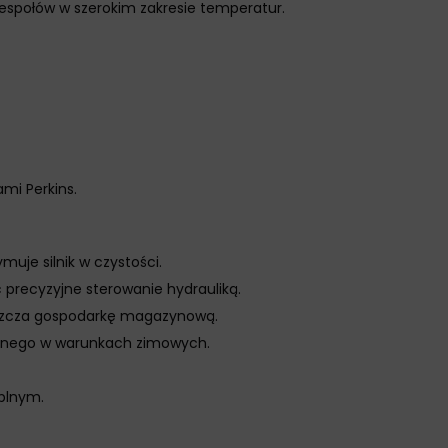
zespołów w szerokim zakresie temperatur.
mi Perkins.
muje silnik w czystości.
 precyzyjne sterowanie hydrauliką.
raszcza gospodarkę magazynową.
icznego w warunkach zimowych.
plnym.