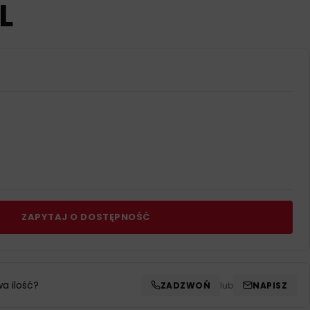
L
ZAPYTAJ O DOSTĘPNOŚĆ
wa ilość?
ZADZWOŃ
lub
NAPISZ