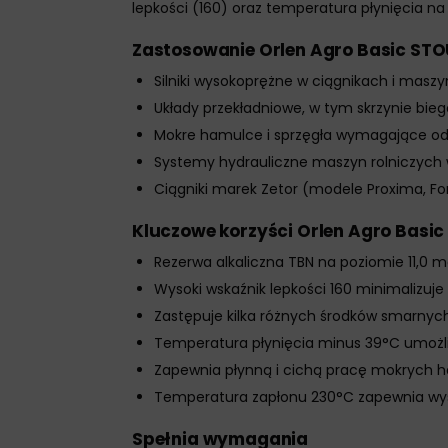
lepkości (160) oraz temperatura płynięcia n
Zastosowanie Orlen Agro Basic ST
Silniki wysokoprężne w ciągnikach i masz
Układy przekładniowe, w tym skrzynie bieg
Mokre hamulce i sprzęgła wymagające odpo
Systemy hydrauliczne maszyn rolniczych 
Ciągniki marek Zetor (modele Proxima, For
Kluczowe korzyści Orlen Agro Basi
Rezerwa alkaliczna TBN na poziomie 11,0 m
Wysoki wskaźnik lepkości 160 minimalizuj
Zastępuje kilka różnych środków smarnyc
Temperatura płynięcia minus 39°C umożliw
Zapewnia płynną i cichą pracę mokrych h
Temperatura zapłonu 230°C zapewnia wy
Spełnia wymagania