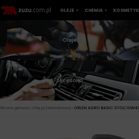
OLEJE
CHEMIA
KOSMETYK
Oleje
Akcesoria
›
›
Strona główna
Olej przekładniowy
ORLEN AGRO BASIC STOU 10W40