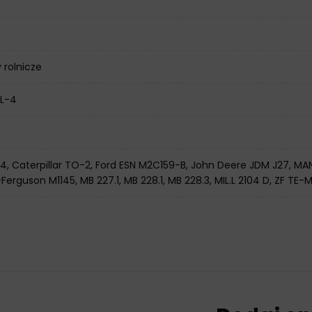
 rolnicze
L-4
C4, Caterpillar TO-2, Ford ESN M2C159-B, John Deere JDM J27, M
erguson M1145, MB 227.1, MB 228.1, MB 228.3, MIL.L 2104 D, ZF TE