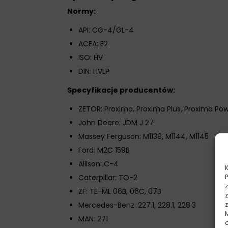
Normy:
API: CG-4/GL-4
ACEA: E2
ISO: HV
DIN: HVLP
Specyfikacje producentów:
ZETOR: Proxima, Proxima Plus, Proxima Pow
John Deere: JDM J 27
Massey Ferguson: M1139, M1144, M1145
Ford: M2C 159B
Allison: C-4
Caterpillar: TO-2
ZF: TE-ML 06B, 06C, 07B
Mercedes-Benz: 227.1, 228.1, 228.3
MAN: 271