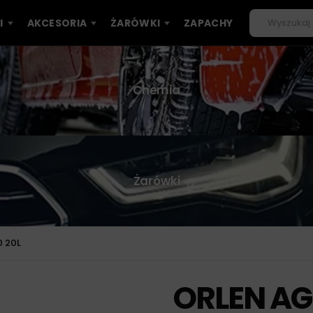
I
AKCESORIA
ŻARÓWKI
ZAPACHY
Chemia
Żarówki
 20L
ORLEN AG