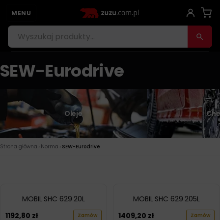
MENU
SEW-Eurodrive
Oleje
Che
›
›
Strona główna
Norma
SEW-Eurodrive
MOBIL SHC 629 20L
MOBIL SHC 629 205L
1192,80
zł
1409,20
zł
Zamów
Zamów