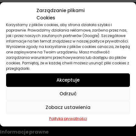
Zarządzanie plikami
Cookies
Przydatne linki
Korzystamy z plików cookies, aby strona działała szybko i
poprawnie. Prowadzimy działania reklamowe, zarówno przez nas,
Oleje
jak i przez naszych zaufanych partnerów (Google). Szczegółowe
Chemia
informacje na ten temat znajdziesz w naszej polityce prywatności.
Wyrażenie zgody na korzystanie z plików cookies oznacza, że będą
Kosmetyki
one zapisywane na Twoim urządzeniu. Masz możliwość
Akcesoria
zarządzania warunkami przechowywania lub dostępu do plików
Żarówki
cookies. Pamiętaj, że w każdej chwili możesz usunąć pliki cookies z
Zapachy
przeglądarki.
Poradniki
Akceptuje
Dobierz olej
Dobierz filtr
Odrzuć
Zobacz ustawienia
TWOJE KONTO
Polityka prywatności
Informacje prawne