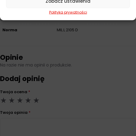
Zobacz ustawienia
API
GL-4, GL-5
Polityka prywatności
Pojemność
1 l
Norma
MIL.L 2105 D
Opinie
Na razie nie ma opinii o produkcie.
Dodaj opinię
Twoja ocena
*
Twoja opinia
*