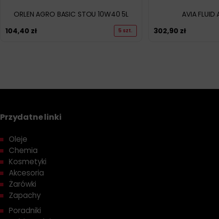
ORLEN AGRO BASIC STOU 10W40 5L
AVIA FLUID 
104,40
zł
302,90
zł
5 szt.
Przydatne linki
Oleje
Chemia
Kosmetyki
Akcesoria
Żarówki
Zapachy
Poradniki