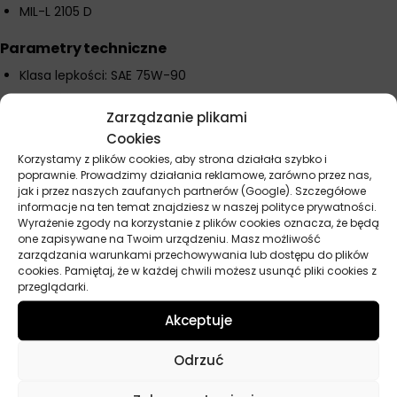
MIL-L 2105 D
Parametry techniczne
Klasa lepkości: SAE 75W-90
Gęstość w temp. 20°C: 0,897
Zarządzanie plikami
Lepkość kinematyczna w temp. 40°C: 86,5 mm²/s
Cookies
Lepkość kinematyczna w temp. 100°C: 14,2 mm²/s
Korzystamy z plików cookies, aby strona działała szybko i
Wskaźnik lepkości: 170
poprawnie. Prowadzimy działania reklamowe, zarówno przez nas,
jak i przez naszych zaufanych partnerów (Google). Szczegółowe
Temperatura płynięcia: minus 54°C
informacje na ten temat znajdziesz w naszej polityce prywatności.
Temperatura zapłonu: 204°C
Wyrażenie zgody na korzystanie z plików cookies oznacza, że będą
one zapisywane na Twoim urządzeniu. Masz możliwość
zarządzania warunkami przechowywania lub dostępu do plików
cookies. Pamiętaj, że w każdej chwili możesz usunąć pliki cookies z
Parametry techniczne
przeglądarki.
Akceptuje
Producent
Motul
Odrzuć
Lepkość
75W-90