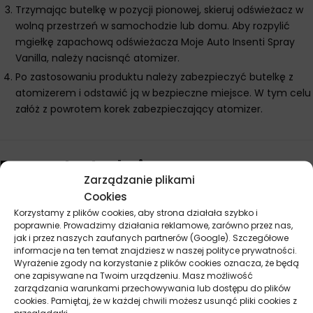
Trzymając butelkę w pozycji pionowej, skieruj odświeżacz w
wolną przestrzeń w samochodzie lub domu. Aby rozpylić
mgiełkę zapachową odświeżacza Moje Auto Insenti Spray
Vanilla, należy nacisnąć atomizer.
Po zastosowaniu produktu należy zabezpieczyć butelkę z
atomizerem i odstawić ją w bezpieczne miejsce. W tym celu
załóż z powrotem korek zabezpieczający atomizer.
Parametry techniczne
Zarządzanie plikami
Cookies
Producent
Moje Auto
Korzystamy z plików cookies, aby strona działała szybko i
poprawnie. Prowadzimy działania reklamowe, zarówno przez nas,
Pojemność
50 ml
jak i przez naszych zaufanych partnerów (Google). Szczegółowe
informacje na ten temat znajdziesz w naszej polityce prywatności.
Wyrażenie zgody na korzystanie z plików cookies oznacza, że będą
one zapisywane na Twoim urządzeniu. Masz możliwość
zarządzania warunkami przechowywania lub dostępu do plików
Opinie
cookies. Pamiętaj, że w każdej chwili możesz usunąć pliki cookies z
przeglądarki.