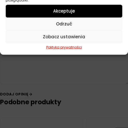
Na razie nie ma opinii o produkcie.
Akceptuje
Dodaj opinię
Odrzuć
Twoja ocena
*
Zobacz ustawienia
Twoja opinia
*
Polityka prywatności
DODAJ OPINIĘ
Podobne produkty