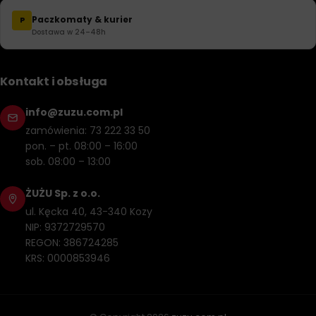
Paczkomaty & kurier
P
Dostawa w 24–48h
Kontakt i obsługa
info@zuzu.com.pl
zamówienia: 73 222 33 50
pon. – pt. 08:00 – 16:00
sob. 08:00 – 13:00
ŻUŻU Sp. z o.o.
ul. Kęcka 40, 43-340 Kozy
NIP: 9372729570
REGON: 386724285
KRS: 0000853946