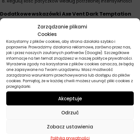
Reguluj ilość patyczków według potrzebnej intensywności
Dodatkowe wskazówki Axe Vent Dark Temptation
Rozpocznij od włożenia tylko części patyczków aby sprawdzić
Zarządzanie plikami
intensywność zapachu Black we wnętrzu. Najlepsze efekty
Cookies
uzyskasz montując na centralnej kratce nawiewu skierowanej
Korzystamy z plików cookies, aby strona działała szybko i
do kabiny pasażerskiej. nikaj kratek skierowanych bezpośrednio
poprawnie. Prowadzimy działania reklamowe, zarówno przez nas,
na przednie lub tylne szyby – może powodować zaparowanie.
jak i przez naszych zaufanych partnerów (Google). Szczegółowe
informacje na ten temat znajdziesz w naszej polityce prywatności.
trybie recyrkulacji powietrza zapach będzie się koncentrować i
Wyrażenie zgody na korzystanie z plików cookies oznacza, że będą
utrzymywać znacznie dłużej. eśli intensywność zapachu
one zapisywane na Twoim urządzeniu. Masz możliwość
zmniejszy się, dodaj kolejny patyczek zamiast wymieniać całe
zarządzania warunkami przechowywania lub dostępu do plików
opakowanie. ysoka temperatura latem może zwiększyć
cookies. Pamiętaj, że w każdej chwili możesz usunąć pliki cookies z
przeglądarki.
intensywność uwalniania aromatu Black z patyczków.
Akceptuje
Parametry techniczne
Odrzuć
Zobacz ustawienia
Producent
Axe
Polityka prywatności