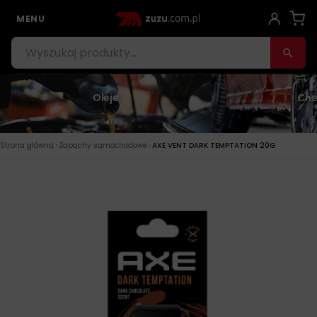
MENU
Oleje
Che
›
›
Strona główna
Zapachy samochodowe
AXE VENT DARK TEMPTATION 20G