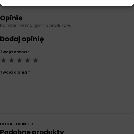
Opinie
Na razie nie ma opinii o produkcie.
Dodaj opinię
Twoja ocena
*
Twoja opinia
*
DODAJ OPINIĘ
Podobne produkty