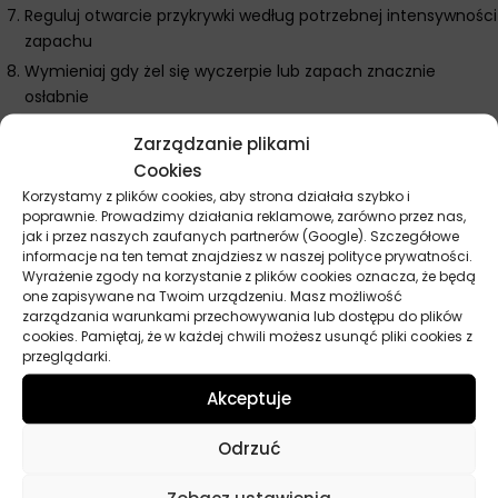
Reguluj otwarcie przykrywki według potrzebnej intensywności
zapachu
Wymieniaj gdy żel się wyczerpie lub zapach znacznie
osłabnie
Dodatkowe wskazówki Axe Can puszka Ice Chill
Zarządzanie plikami
Cookies
Wymiary puszki są optymalne dla standardowych uchwytów na
Korzystamy z plików cookies, aby strona działała szybko i
kubki w większości samochodów. Rozpocznij od minimalnego
poprawnie. Prowadzimy działania reklamowe, zarówno przez nas,
otwarcia przykrywki aby nie przytłoczyć wnętrza zbyt
jak i przez naszych zaufanych partnerów (Google). Szczegółowe
intensywnym zapachem Ice Chill. Unikaj umieszczania w
informacje na ten temat znajdziesz w naszej polityce prywatności.
Wyrażenie zgody na korzystanie z plików cookies oznacza, że będą
miejscach narażonych na bezpośrednie promienie słoneczne –
one zapisywane na Twoim urządzeniu. Masz możliwość
może przyspieszyć wysychanie żelu. W domu umieszczaj na
zarządzania warunkami przechowywania lub dostępu do plików
stabilnych powierzchniach z dala od zasięgu dzieci i zwierząt.
cookies. Pamiętaj, że w każdej chwili możesz usunąć pliki cookies z
Wysoka temperatura może zwiększyć intensywność uwalniania
przeglądarki.
aromatu z żelu zapachowego. Zamykaj przykrywkę podczas
Akceptuje
długich nieobecności aby przedłużyć okres działania
odświeżacza.
Odrzuć