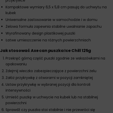
przykrywce
Kompaktowe wymiary 6,5 x 5,8 cm pasują do uchwytu na
kubek
Uniwersalne zastosowanie w samochodzie i w domu
Żelowa formuła zapewnia stabilne uwalnianie zapachu
Wyrafinowany design plastikowej puszki
Łatwe umieszczenie na różnych powierzchniach
Jak stosować Axe can puszka Ice Chill 125g
Przekręć górną część puszki zgodnie ze wskazówkami na
opakowaniu
Zdejmij wieczko zabezpieczające z powierzchni żelu
Załóż przykrywkę z otworami w pozycji zamkniętej
Ustaw przykrywkę w wybranej pozycji dla kontroli
intensywności
Umieść puszkę w uchwycie na kubek lub na stabilnej
powierzchni
Sprawdź czy puszka stoi stabilnie i nie przewróci się