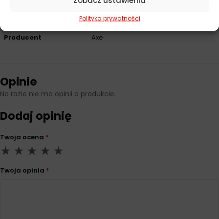
Zobacz ustawienia
Parametry techniczne
Polityka prywatności
Producent
Axe
Opinie
Na razie nie ma opinii o produkcie.
Dodaj opinię
Twoja ocena
*
Twoja opinia
*