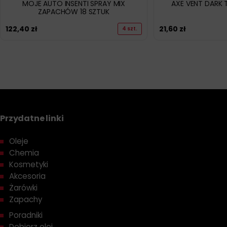
MOJE AUTO INSENTI SPRAY MIX
AXE VENT DARK
ZAPACHÓW 18 SZTUK
122,40
zł
21,60
zł
4 szt.
Przydatne linki
Oleje
Chemia
Kosmetyki
Akcesoria
Żarówki
Zapachy
Poradniki
Dobierz olej