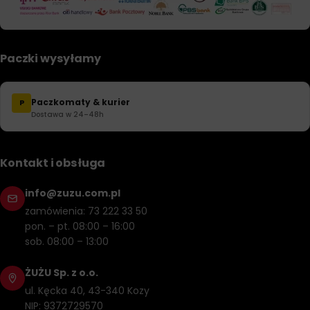
Paczki wysyłamy
Paczkomaty & kurier
P
Dostawa w 24–48h
Kontakt i obsługa
info@zuzu.com.pl
zamówienia: 73 222 33 50
pon. – pt. 08:00 – 16:00
sob. 08:00 – 13:00
ŻUŻU Sp. z o.o.
ul. Kęcka 40, 43-340 Kozy
NIP: 9372729570