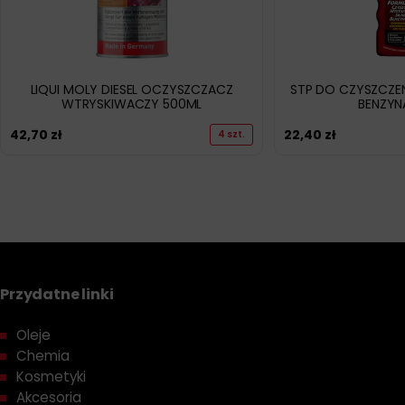
LIQUI MOLY DIESEL OCZYSZCZACZ
STP DO CZYSZCZE
WTRYSKIWACZY 500ML
BENZYN
42,70
zł
22,40
zł
4 szt.
Przydatne linki
Oleje
Chemia
Kosmetyki
Akcesoria