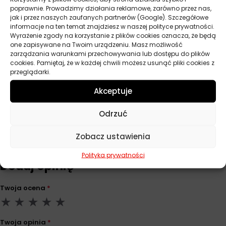
poprawnie. Prowadzimy działania reklamowe, zarówno przez nas,
jak i przez naszych zaufanych partnerów (Google). Szczegółowe
informacje na ten temat znajdziesz w naszej polityce prywatności.
Parametry techniczne
Wyrażenie zgody na korzystanie z plików cookies oznacza, że będą
one zapisywane na Twoim urządzeniu. Masz możliwość
zarządzania warunkami przechowywania lub dostępu do plików
cookies. Pamiętaj, że w każdej chwili możesz usunąć pliki cookies z
Producent
Stp
przeglądarki.
Pojemność
200 ml
Akceptuje
Odrzuć
Opinie
Zobacz ustawienia
Na razie nie ma opinii o produkcie.
Polityka prywatności
Dodaj opinię
Twoja ocena
*
Twoja opinia
*