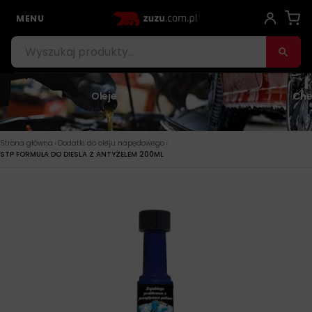
MENU
Oleje
Che
›
›
Strona główna
Dodatki do oleju napędowego
STP FORMUŁA DO DIESLA Z ANTYŻELEM 200ML