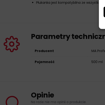
Płukanka jest kompatybilna ze wszystkim
Parametry technicz
Producent
MA Prof
Pojemność
500 ml
Opinie
Na razie nie ma opinii o produkcie.