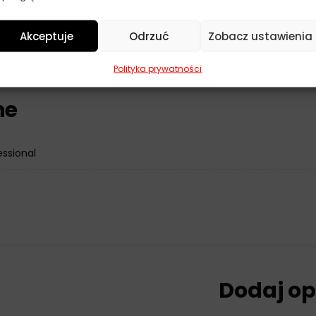
i rodzajami oleju napędowego i systemami Common Rail.
Akceptuje
Odrzuć
Zobacz ustawienia
Polityka prywatności
ne
essional
Dodaj op