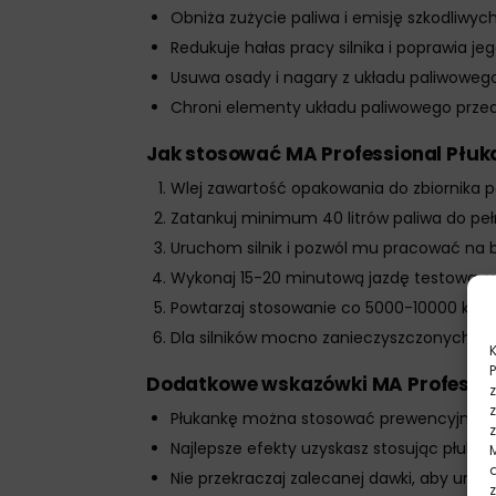
Obniża zużycie paliwa i emisję szkodliwych
Redukuje hałas pracy silnika i poprawia je
Usuwa osady i nagary z układu paliwoweg
Chroni elementy układu paliwowego przed
Jak stosować MA Professional Płuk
Wlej zawartość opakowania do zbiornika 
Zatankuj minimum 40 litrów paliwa do peł
Uruchom silnik i pozwól mu pracować na b
Wykonaj 15-20 minutową jazdę testową, ut
Powtarzaj stosowanie co 5000-10000 km lu
Dla silników mocno zanieczyszczonych zw
Dodatkowe wskazówki MA Profession
Płukankę można stosować prewencyjnie dl
Najlepsze efekty uzyskasz stosując płukan
Nie przekraczaj zalecanej dawki, aby unikną
z