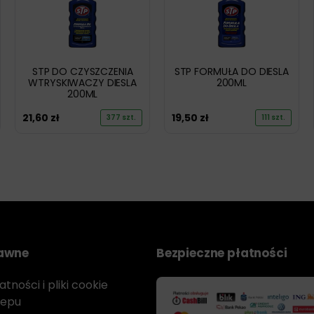
STP DO CZYSZCZENIA
STP FORMUŁA DO DIESLA
WTRYSKIWACZY DIESLA
200ML
200ML
21,60
zł
19,50
zł
377 szt.
111 szt.
rawne
Bezpieczne płatności
tności i pliki cookie
lepu