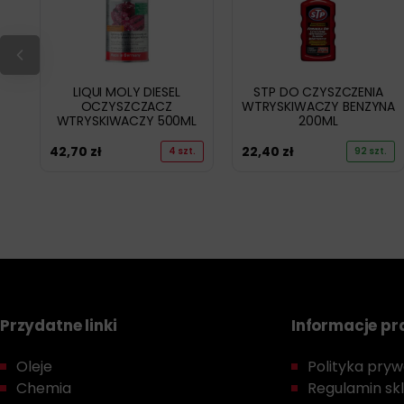
LIQUI MOLY DIESEL
STP DO CZYSZCZENIA
OCZYSZCZACZ
WTRYSKIWACZY BENZYNA
WTRYSKIWACZY 500ML
200ML
42,70
zł
22,40
zł
4 szt.
92 szt.
Przydatne linki
Informacje p
Oleje
Polityka prywa
Chemia
Regulamin sk