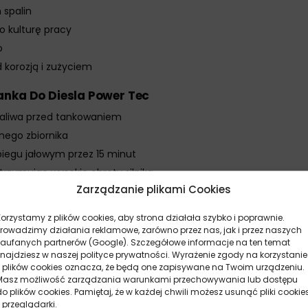
 spalin
go kulturę pracy
o
 korozją i zużyciem
anka Do Diesla Power Tec
paliwa przed tankowaniem
nego zbiornika
iegu jałowym przez 15 minut
rzymując wysokie obroty silnika
Zarządzanie plikami Cookies
b przy każdej wymianie oleju
iększ dawkę lub powtórz zabieg
Korzystamy z plików cookies, aby strona działała szybko i poprawnie.
Prowadzimy działania reklamowe, zarówno przez nas, jak i przez naszych
al Płukanka Do Diesla Power Tec
zaufanych partnerów (Google). Szczegółowe informacje na ten temat
znajdziesz w naszej polityce prywatności. Wyrażenie zgody na korzystanie
a utrzymania czystości układu paliwowego.
z plików cookies oznacza, że będą one zapisywane na Twoim urządzeniu.
kę regularnie, zgodnie z zaleceniami.
Masz możliwość zarządzania warunkami przechowywania lub dostępu
do plików cookies. Pamiętaj, że w każdej chwili możesz usunąć pliki cookie
ć przeciążenia filtra paliwa.
 przeglądarki.