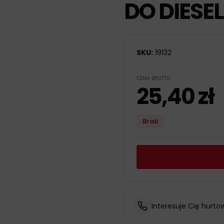
DO DIESE
SKU:
19132
CENA BRUTTO
25,40
zł
Brak
Interesuje Cię hurto