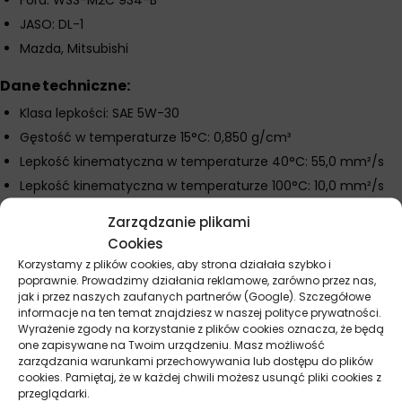
Ford: WSS-M2C 934-B
JASO: DL-1
Mazda, Mitsubishi
Dane techniczne:
Klasa lepkości: SAE 5W-30
Gęstość w temperaturze 15°C: 0,850 g/cm³
Lepkość kinematyczna w temperaturze 40°C: 55,0 mm²/s
Lepkość kinematyczna w temperaturze 100°C: 10,0 mm²/s
Wskaźnik lepkości: 171
Zarządzanie plikami
HTHS w 150°C: ≥2,9 mPas
Cookies
Temperatura krzepnięcia: -42°C
Korzystamy z plików cookies, aby strona działała szybko i
poprawnie. Prowadzimy działania reklamowe, zarówno przez nas,
Temperatura zapłonu: 228°C
jak i przez naszych zaufanych partnerów (Google). Szczegółowe
Strata na skutek parowania (Noack): 11,5%
informacje na ten temat znajdziesz w naszej polityce prywatności.
Wyrażenie zgody na korzystanie z plików cookies oznacza, że będą
Całkowita liczba zasadowa: 6,5 mg KOH/g
one zapisywane na Twoim urządzeniu. Masz możliwość
Popiół siarczanowy: ≤0,5 g/100 g
zarządzania warunkami przechowywania lub dostępu do plików
cookies. Pamiętaj, że w każdej chwili możesz usunąć pliki cookies z
przeglądarki.