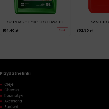
ORLEN AGRO BASIC STOU 10W40 5L
AVIA FLUID 
104,40
zł
302,90
zł
5 szt.
Przydatne linki
Oleje
Chemia
Kosmetyki
Akcesoria
Żarówki