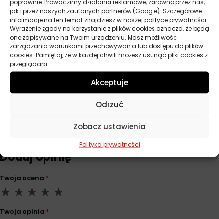
poprawnie. Prowadzimy działania reklamowe, zarówno przez nas,
jak i przez naszych zaufanych partnerów (Google). Szczegółowe
Norma
AGMA 9005 E02, DIN 51517 3 CLP, ISO
informacje na ten temat znajdziesz w naszej polityce prywatności.
Wyrażenie zgody na korzystanie z plików cookies oznacza, że będą
12925-1 CKC, ISO 12925-1 CKD, ISO
one zapisywane na Twoim urządzeniu. Masz możliwość
6743-6
zarządzania warunkami przechowywania lub dostępu do plików
cookies. Pamiętaj, że w każdej chwili możesz usunąć pliki cookies z
Pojemność
20 l
przeglądarki.
Lepkość
ISO VG 220
Akceptuje
Odrzuć
Opinie
Zobacz ustawienia
Na razie nie ma opinii o produkcie.
Polityka prywatności
Dodaj opinię
Twoja ocena
*
Twoja opinia
*