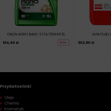
ORLEN AGRO BASIC STOU 10W40 5L
AVIA FLUID 
104,40
zł
302,90
zł
5 szt.
Przydatne linki
Oleje
Chemia
Kosmetyki