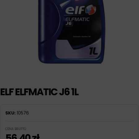
ELF ELFMATIC J6 1L
SKU:
10576
CENA BRUTTO
56,40
zł