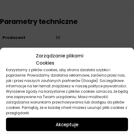
Parametry techniczne
Producent
Elf
Przeznaczenie
Automatyczne skrzynie biegów
Zarządzanie plikami
Pojemność
1 l
Cookies
Korzystamy z plików cookies, aby strona działała szybko i
poprawnie. Prowadzimy działania reklamowe, zarówno przez nas,
jak i przez naszych zaufanych partnerów (Google). Szczegółowe
informacje na ten temat znajdziesz w naszej polityce prywatności.
Opinie
Wyrażenie zgody na korzystanie z plików cookies oznacza, że będą
Na razie nie ma opinii o produkcie.
one zapisywane na Twoim urządzeniu. Masz możliwość
zarządzania warunkami przechowywania lub dostępu do plików
cookies. Pamiętaj, że w każdej chwili możesz usunąć pliki cookies z
Dodaj opinię
przeglądarki.
Twoja ocena
*
Akceptuje