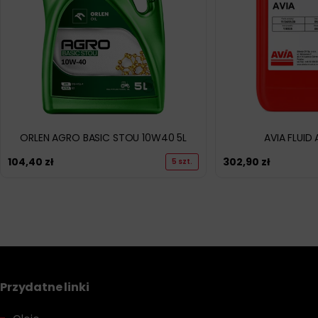
ORLEN AGRO BASIC STOU 10W40 5L
AVIA FLUID 
104,40
zł
302,90
zł
5 szt.
Przydatne linki