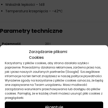
Wskaźnik lepkości – 148
Temperatura krzepnięcia – -42°C
Parametry techniczne
Pojemność
20 l
Zarządzanie plikami
Producent
Castrol
Cookies
Korzystamy z plików cookies, aby strona działała szybko i
Przeznaczenie
Przemysł spożywczy
poprawnie. Prowadzimy działania reklamowe, zarówno przez nas,
jak i przez naszych zaufanych partnerów (Google). Szczegółowe
informacje na ten temat znajdziesz w naszej polityce prywatności.
Wyrażenie zgody na korzystanie z plików cookies oznacza, że będą
Opinie
one zapisywane na Twoim urządzeniu. Masz możliwość
zarządzania warunkami przechowywania lub dostępu do plików
Na razie nie ma opinii o produkcie.
cookies. Pamiętaj, że w każdej chwili możesz usunąć pliki cookies z
przeglądarki.
Dodaj opinię
Akceptuje