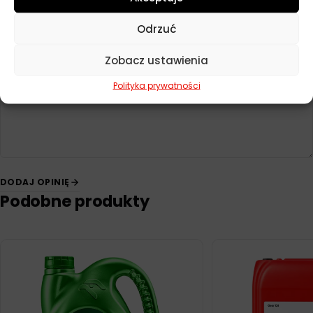
Twoja ocena
*
Odrzuć
Zobacz ustawienia
Twoja opinia
*
Polityka prywatności
DODAJ OPINIĘ
Podobne produkty