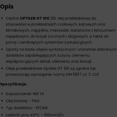
Opis
Castrol
OPTILEB GT 100
20L olej przekładniowy do
stosowania w przekładniach czołowych, kątowych oraz
ślimakowych, napędów, mieszadeł, wariatorów z łańcuchem
napędowym, do łożysk tocznych i ślizgowych, a także do
pomp i zamkniętych systemów cyrkulacyjnych.
Oparty na bazie olejów syntetycznych i starannie dobranych
dodatków zapobiegających zużyciu ciernemu
współpracujących detali, utlenianiu oraz korozji.
Oleje przekładniowe Optileb GT 100 są zgodne lub
przewyższają wymaganie normy DIN 51517 cz. 3. CLP.
Specyfikacje:
Dopuszczenie: NSF H1
Olej bazowy – PAO
Typ dodatków – EP/AW
Lepkość przy 40°C – 100mm2/s