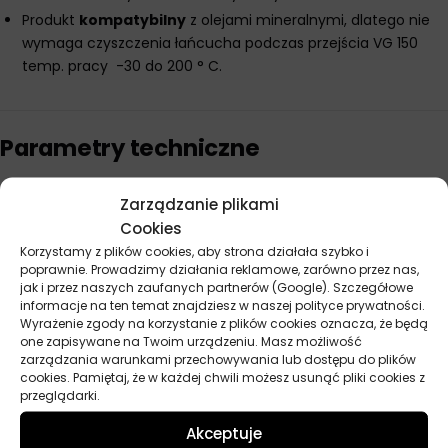
Produkt
kompatybilny
z olejami mineralnymi, dlatego nie
wymaga czyszczenia łańcucha podczas przejścia VG 150
temp. pracy -30 do 200 ° C.
Parametry techniczne
Pojemność
20 l
Zarządzanie plikami
Cookies
Producent
Castrol
Korzystamy z plików cookies, aby strona działała szybko i
poprawnie. Prowadzimy działania reklamowe, zarówno przez nas,
jak i przez naszych zaufanych partnerów (Google). Szczegółowe
informacje na ten temat znajdziesz w naszej polityce prywatności.
Wyrażenie zgody na korzystanie z plików cookies oznacza, że będą
Opinie
one zapisywane na Twoim urządzeniu. Masz możliwość
Na razie nie ma opinii o produkcie.
zarządzania warunkami przechowywania lub dostępu do plików
cookies. Pamiętaj, że w każdej chwili możesz usunąć pliki cookies z
przeglądarki.
Dodaj opinię
Akceptuje
Twoja ocena
*