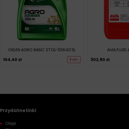
ORLEN AGRO BASIC STOU 10W40 5L
AVIA FLUID 
104,40
zł
302,90
zł
5 szt.
Przydatne linki
Oleje