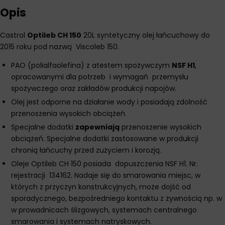
Opis
Castrol
Optileb CH 150
20L syntetyczny olej łańcuchowy do
2015 roku pod nazwą Viscoleb 150.
PAO (polialfaolefina) z atestem spożywczym
NSF H1
,
opracowanymi dla potrzeb i wymagań przemysłu
spożywczego oraz zakładów produkcji napojów.
Olej jest odporne na działanie wody i posiadają zdolność
przenoszenia wysokich obciążeń.
Specjalne dodatki
zapewniają
przenoszenie wysokich
obciążeń. Specjalne dodatki zastosowane w produkcji
chronią łańcuchy przed zużyciem i korozją.
Oleje Optileb CH 150 posiada dopuszczenia NSF H1. Nr.
rejestracji 134162. Nadaje się do smarowania miejsc, w
których z przyczyn konstrukcyjnych, może dojść od
sporadycznego, bezpośredniego kontaktu z żywnością np. w
w prowadnicach ślizgowych, systemach centralnego
smarowania i systemach natryskowych.