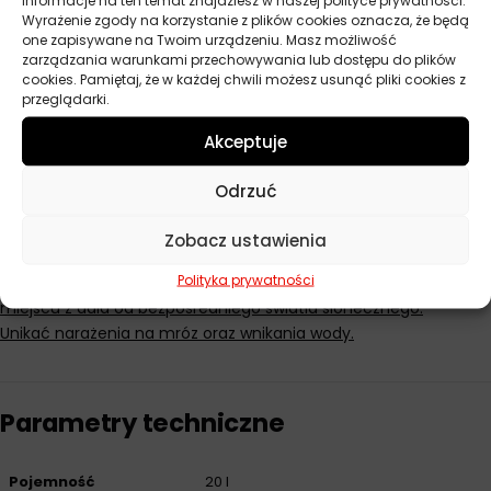
informacje na ten temat znajdziesz w naszej polityce prywatności.
produktów.
Wyrażenie zgody na korzystanie z plików cookies oznacza, że będą
one zapisywane na Twoim urządzeniu. Masz możliwość
Zalecane stężenia użytkowe:
zarządzania warunkami przechowywania lub dostępu do plików
cookies. Pamiętaj, że w każdej chwili możesz usunąć pliki cookies z
Szlifowanie: 6-7%
przeglądarki.
Obróbka ogólna: 6-8%
Akceptuje
Wiercenie: 7-9%
Rozwiercanie i gwintowanie: 8-10%
Odrzuć
Przeciąganie: 8-10%
Zobacz ustawienia
Wymagania przechowywania:
Polityka prywatności
Przechowywać w temperaturze od 5°C do 45°C w suchym
miejscu z dala od bezpośredniego światła słonecznego.
Unikać narażenia na mróz oraz wnikania wody.
Parametry techniczne
Pojemność
20 l