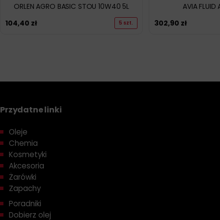
ORLEN AGRO BASIC STOU 10W40 5L
AVIA FLUID 
104,40
zł
302,90
zł
5 szt.
Przydatne linki
Oleje
Chemia
Kosmetyki
Akcesoria
Żarówki
Zapachy
Poradniki
Dobierz olej