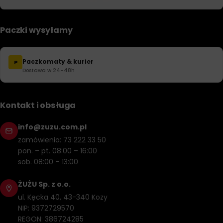
Paczki wysyłamy
Paczkomaty & kurier
P
Dostawa w 24–48h
Kontakt i obsługa
info@zuzu.com.pl
zamówienia: 73 222 33 50
pon. – pt. 08:00 – 16:00
sob. 08:00 – 13:00
ŻUŻU Sp. z o.o.
ul. Kęcka 40, 43-340 Kozy
NIP: 9372729570
REGON: 386724285