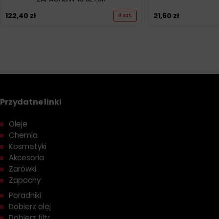
122,40
zł
21,60
zł
4 szt.
Przydatne linki
Oleje
Chemia
Kosmetyki
Akcesoria
Żarówki
Zapachy
Poradniki
Dobierz olej
Dobierz filtr