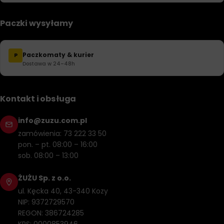
Paczki wysyłamy
Paczkomaty & kurier
P
Dostawa w 24–48h
Kontakt i obsługa
info@zuzu.com.pl
zamówienia: 73 222 33 50
pon. – pt. 08:00 – 16:00
sob. 08:00 – 13:00
ŻUŻU Sp. z o.o.
ul. Kęcka 40, 43-340 Kozy
NIP: 9372729570
REGON: 386724285
KRS: 0000853946