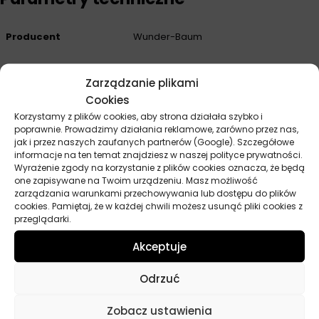
Producent
Wunder-Baum
Zarządzanie plikami
Opinie
Cookies
Korzystamy z plików cookies, aby strona działała szybko i
Na razie nie ma opinii o produkcie.
poprawnie. Prowadzimy działania reklamowe, zarówno przez nas,
jak i przez naszych zaufanych partnerów (Google). Szczegółowe
Dodaj opinię
informacje na ten temat znajdziesz w naszej polityce prywatności.
Wyrażenie zgody na korzystanie z plików cookies oznacza, że będą
one zapisywane na Twoim urządzeniu. Masz możliwość
Twoja ocena
*
zarządzania warunkami przechowywania lub dostępu do plików
cookies. Pamiętaj, że w każdej chwili możesz usunąć pliki cookies z
przeglądarki.
Twoja opinia
*
Akceptuje
Odrzuć
Zobacz ustawienia