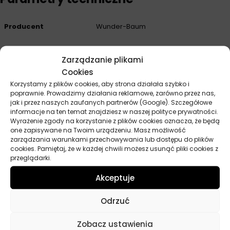
Producent
Wunder-Baum
Zarządzanie plikami
Opinie
Cookies
Korzystamy z plików cookies, aby strona działała szybko i
Na razie nie ma opinii o produkcie.
poprawnie. Prowadzimy działania reklamowe, zarówno przez nas,
jak i przez naszych zaufanych partnerów (Google). Szczegółowe
Dodaj opinię
informacje na ten temat znajdziesz w naszej polityce prywatności.
Wyrażenie zgody na korzystanie z plików cookies oznacza, że będą
one zapisywane na Twoim urządzeniu. Masz możliwość
Twoja ocena
*
zarządzania warunkami przechowywania lub dostępu do plików
cookies. Pamiętaj, że w każdej chwili możesz usunąć pliki cookies z
przeglądarki.
Twoja opinia
*
Akceptuje
Odrzuć
Zobacz ustawienia