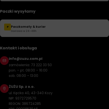
Paczki wysyłamy
Paczkomaty & kurier
P
Dostawa w 24–48h
Kontakt i obsługa
info@zuzu.com.pl
zamówienia: 73 222 33 50
pon. – pt. 08:00 – 16:00
sob. 08:00 – 13:00
ŻUŻU Sp. z o.o.
ul. Kęcka 40, 43-340 Kozy
NIP: 9372729570
REGON: 386724285
KRS: 0000853946