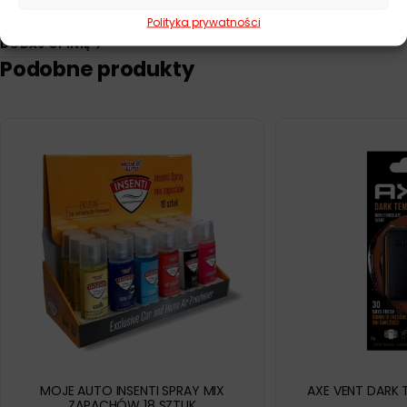
Polityka prywatności
DODAJ OPINIĘ
Podobne produkty
MOJE AUTO INSENTI SPRAY MIX
AXE VENT DARK
ZAPACHÓW 18 SZTUK