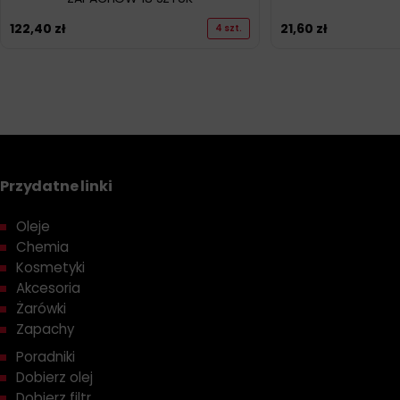
122,40
zł
21,60
zł
4 szt.
Przydatne linki
Oleje
Chemia
Kosmetyki
Akcesoria
Żarówki
Zapachy
Poradniki
Dobierz olej
Dobierz filtr