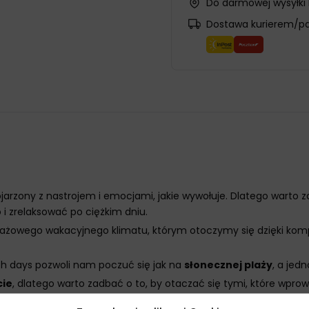
Do darmowej wysyłki
Dostawa kurierem/p
ojarzony z nastrojem i emocjami, jakie wywołuje. Dlatego warto
i zrelaksować po ciężkim dniu.
ażowego wakacyjnego klimatu, którym otoczymy się dzięki kom
days pozwoli nam poczuć się jak na
słonecznej plaży
, a jed
ie
, dlatego warto zadbać o to, by otaczać się tymi, które wpro