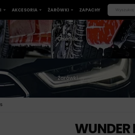
I
AKCESORIA
ŻARÓWKI
ZAPACHY
Chemia
Żarówki
S
WUNDER 