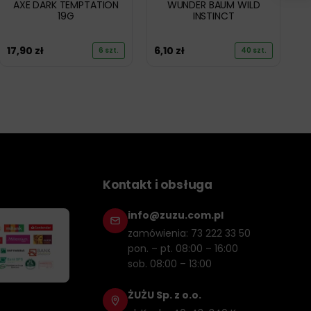
AXE DARK TEMPTATION
WUNDER BAUM WILD
19G
INSTINCT
17,90
zł
6,10
zł
6 szt.
40 szt.
Kontakt i obsługa
info@zuzu.com.pl
zamówienia: 73 222 33 50
pon. – pt. 08:00 – 16:00
sob. 08:00 – 13:00
ŻUŻU Sp. z o.o.