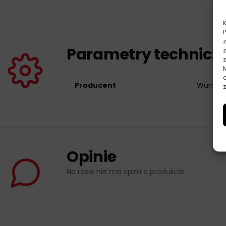
Parametry technicz
Producent
Wunder
z
Opinie
Na razie nie ma opinii o produkcie.