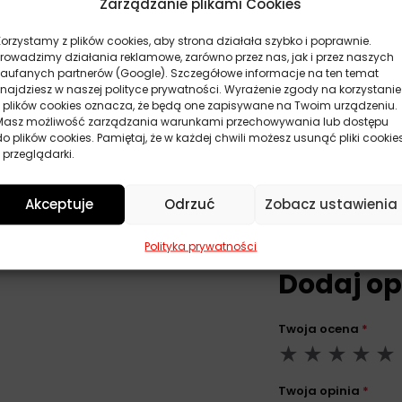
Zarządzanie plikami Cookies
Korzystamy z plików cookies, aby strona działała szybko i poprawnie.
Prowadzimy działania reklamowe, zarówno przez nas, jak i przez naszych
zaufanych partnerów (Google). Szczegółowe informacje na ten temat
ne
znajdziesz w naszej polityce prywatności. Wyrażenie zgody na korzystanie
z plików cookies oznacza, że będą one zapisywane na Twoim urządzeniu.
Masz możliwość zarządzania warunkami przechowywania lub dostępu
do plików cookies. Pamiętaj, że w każdej chwili możesz usunąć pliki cookie
-Baum
 przeglądarki.
Akceptuje
Odrzuć
Zobacz ustawienia
Polityka prywatności
Dodaj op
Twoja ocena
*
Twoja opinia
*