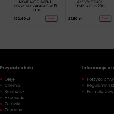
MOJE AUTO INSENTI
AXE VENT DARK
SPRAY MIX ZAPACHÓW 18
TEMPTATION 20G
SZTUK
122,40
zł
21,60
zł
4 szt.
2 szt.
Przydatne linki
Informacje p
Oleje
Polityka prywa
Chemia
Regulamin sk
Kosmetyki
Formularz zwr
Akcesoria
Żarówki
Zapachy