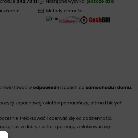
 brakuje
242,70 zł
Następna wysyłka:
jeszcze dziś
aczkomat
Metody płatności
 zainwestować w
odpowiedni
zapach do
samochodu
i
domu
,
pozycji zapachowej kwiatów pomarańczy, piżma i białych
nocześnie zrelaksować i oderwać się od codzienności.
wadzą nas w dobry nastrój i pomogą zrelaksować się.