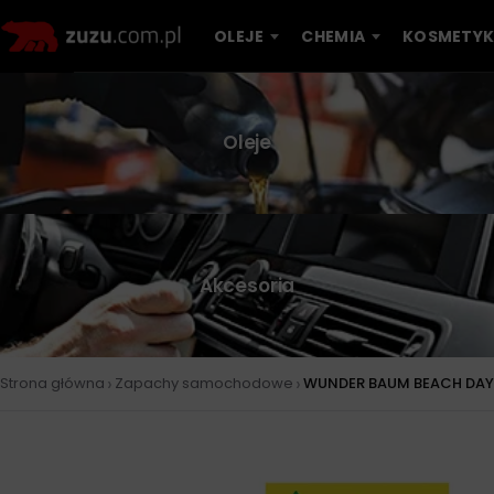
OLEJE
CHEMIA
KOSMETYK
Oleje
Akcesoria
›
›
Strona główna
Zapachy samochodowe
WUNDER BAUM BEACH DAY