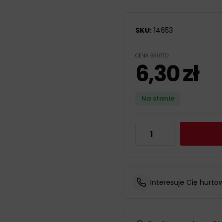
SKU:
14653
CENA BRUTTO
6,30
zł
Na stanie
Interesuje Cię hurto