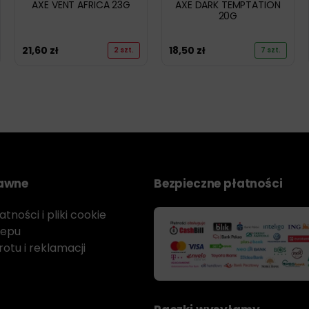
AXE VENT AFRICA 23G
AXE DARK TEMPTATION
20G
21,60
zł
18,50
zł
2 szt.
7 szt.
rawne
Bezpieczne płatności
tności i pliki cookie
lepu
otu i reklamacji