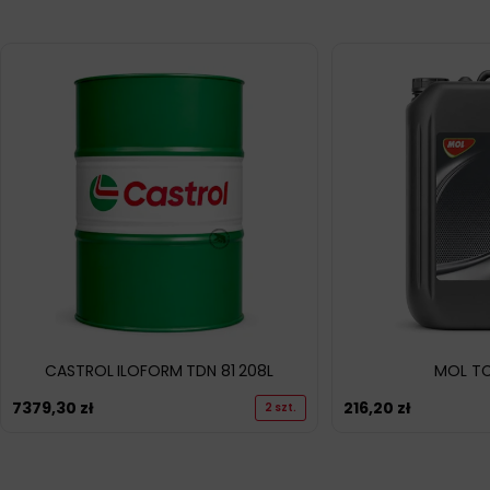
CASTROL ILOFORM TDN 81 208L
MOL TC
7379,30
zł
216,20
zł
2 szt.