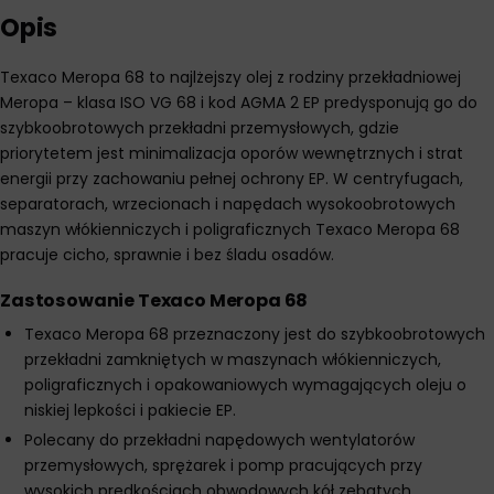
Opis
Texaco Meropa 68 to najlżejszy olej z rodziny przekładniowej
Meropa – klasa ISO VG 68 i kod AGMA 2 EP predysponują go do
szybkoobrotowych przekładni przemysłowych, gdzie
priorytetem jest minimalizacja oporów wewnętrznych i strat
energii przy zachowaniu pełnej ochrony EP. W centryfugach,
separatorach, wrzecionach i napędach wysokoobrotowych
maszyn włókienniczych i poligraficznych Texaco Meropa 68
pracuje cicho, sprawnie i bez śladu osadów.
Zastosowanie Texaco Meropa 68
Texaco Meropa 68 przeznaczony jest do szybkoobrotowych
przekładni zamkniętych w maszynach włókienniczych,
poligraficznych i opakowaniowych wymagających oleju o
niskiej lepkości i pakiecie EP.
Polecany do przekładni napędowych wentylatorów
przemysłowych, sprężarek i pomp pracujących przy
wysokich prędkościach obwodowych kół zębatych.