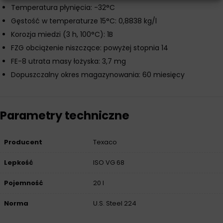
Temperatura płynięcia: -32°C
Gęstość w temperaturze 15°C: 0,8838 kg/l
Korozja miedzi (3 h, 100°C): 1B
FZG obciążenie niszczące: powyżej stopnia 14
FE-8 utrata masy łożyska: 3,7 mg
Dopuszczalny okres magazynowania: 60 miesięcy
Parametry techniczne
Producent
Texaco
Lepkość
ISO VG 68
Pojemność
20 l
Norma
U.S. Steel 224