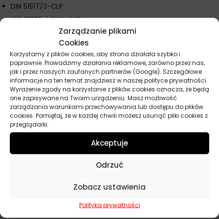
DIN 51517/3-CLP
ISO 12925-1 CKC, CKD
Zarządzanie plikami
ANSI/AGMA 9005-F16-AS (kod 2 EP)
Cookies
David Brown S1.53.101 (5E)
Korzystamy z plików cookies, aby strona działała szybko i
Rexnord Falk Class D, G, Y / Link Belt Model R
poprawnie. Prowadzimy działania reklamowe, zarówno przez nas,
jak i przez naszych zaufanych partnerów (Google). Szczegółowe
Grob Lubricant Chart
informacje na ten temat znajdziesz w naszej polityce prywatności.
SMS Group SN 180-2
Wyrażenie zgody na korzystanie z plików cookies oznacza, że będą
one zapisywane na Twoim urządzeniu. Masz możliwość
Sumitomo Drive Technologies Paramax 9000
zarządzania warunkami przechowywania lub dostępu do plików
ZF TE-ML 04H
cookies. Pamiętaj, że w każdej chwili możesz usunąć pliki cookies z
przeglądarki.
AIST (wcześniej US Steel) 224
Akceptuje
Specyfikacja techniczna
Klasa lepkości: ISO VG 68 (AGMA 2 EP)
Odrzuć
Lepkość kinematyczna w temperaturze 40°C: 68 mm²/s
Zobacz ustawienia
Lepkość kinematyczna w temperaturze 100°C: 8,8 mm²/s
Wskaźnik lepkości: 101
Polityka prywatności
Temperatura zapłonu: 236°C