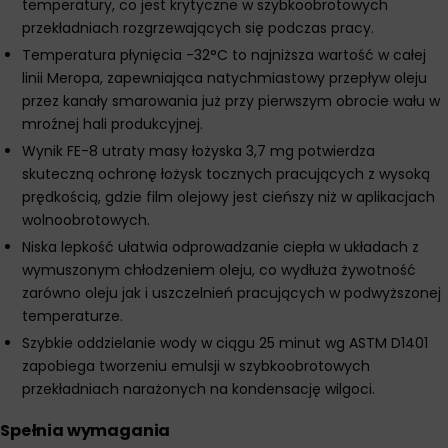
temperatury, co jest krytyczne w szybkoobrotowych
przekładniach rozgrzewających się podczas pracy.
Temperatura płynięcia -32°C to najniższa wartość w całej
linii Meropa, zapewniająca natychmiastowy przepływ oleju
przez kanały smarowania już przy pierwszym obrocie wału w
mroźnej hali produkcyjnej.
Wynik FE-8 utraty masy łożyska 3,7 mg potwierdza
skuteczną ochronę łożysk tocznych pracujących z wysoką
prędkością, gdzie film olejowy jest cieńszy niż w aplikacjach
wolnoobrotowych.
Niska lepkość ułatwia odprowadzanie ciepła w układach z
wymuszonym chłodzeniem oleju, co wydłuża żywotność
zarówno oleju jak i uszczelnień pracujących w podwyższonej
temperaturze.
Szybkie oddzielanie wody w ciągu 25 minut wg ASTM D1401
zapobiega tworzeniu emulsji w szybkoobrotowych
przekładniach narażonych na kondensację wilgoci.
Spełnia wymagania