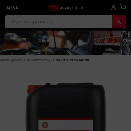
MENU
Oleje
Che
›
›
Strona główna
Olej przemysłowy
TEXACO MEROPA 68 20L