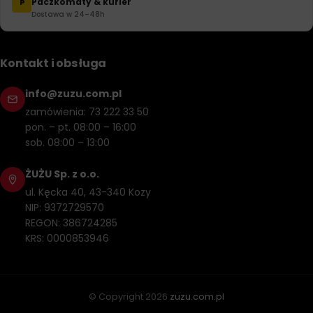
Paczkomaty & kurier
P
Dostawa w 24–48h
Kontakt i obsługa
info@zuzu.com.pl
zamówienia: 73 222 33 50
pon. – pt. 08:00 – 16:00
sob. 08:00 – 13:00
ŻUŻU Sp. z o.o.
ul. Kęcka 40, 43-340 Kozy
NIP: 9372729570
REGON: 386724285
KRS: 0000853946
© Copyright
2026
zuzu.com.pl